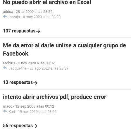
No puedo abrir el archivo en Excel
adriux
-
28 jul 2009 a las 23:24
maruja
-
4 may 2020 a las 08:20
107 respuestas
Me da error al darle unirse a cualquier grupo de
Facebook
Mobius
-
3 nov 2020 a las 08:02
Jacqueline
-
23 ago 2023 a las 23:39
13 respuestas
intento abrir archivos pdf, produce error
maco
-
12 sep 2008 a las 00:12
Kari
-
19 nov 2019 a las 23:25
56 respuestas