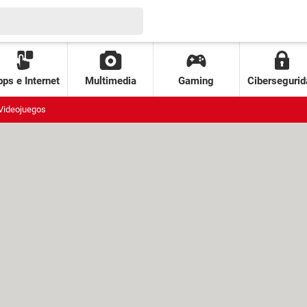
ps e Internet
Multimedia
Gaming
Cibersegurid
Videojuegos