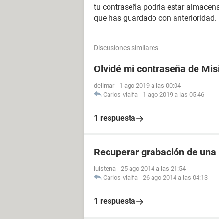
tu contraseña podria estar almacena
que has guardado con anterioridad.
Discusiones similares
Olvidé mi contraseña de Mis
delimar
-
1 ago 2019 a las 00:04
Carlos-vialfa
-
1 ago 2019 a las 05:46
1 respuesta
Recuperar grabación de una
luistena
-
25 ago 2014 a las 21:54
Carlos-vialfa
-
26 ago 2014 a las 04:13
1 respuesta