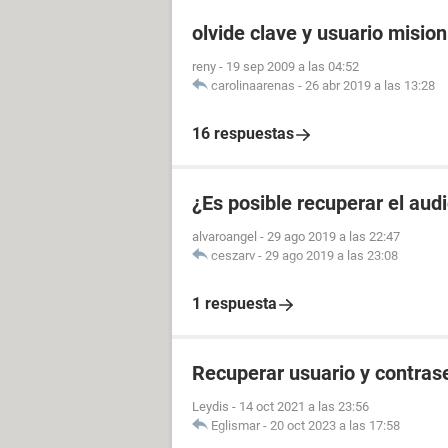
olvide clave y usuario misio
reny
-
19 sep 2009 a las 04:52
carolinaarenas
-
26 abr 2019 a las 13:28
16 respuestas
¿Es posible recuperar el aud
alvaroangel
-
29 ago 2019 a las 22:47
ceszarv
-
29 ago 2019 a las 23:08
1 respuesta
Recuperar usuario y contras
Leydis
-
14 oct 2021 a las 23:56
Eglismar
-
20 oct 2023 a las 17:58