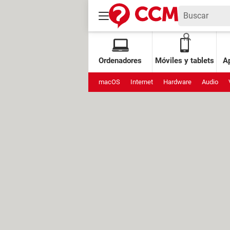
Ordenadores
Móviles y tablets
Ap
macOS
Internet
Hardware
Audio