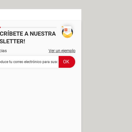
SCRÍBETE A NUESTRA
SLETTER!
cias
Ver un ejemplo