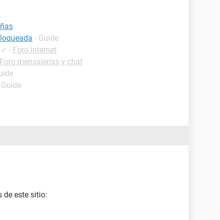
eñas
bloqueada
- Guide
✓
-
Foro Internet
Foro mensajerías y chat
uide
- Guide
de este sitio: