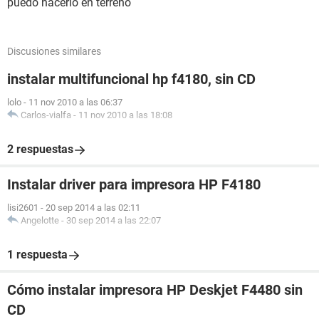
puedo hacerlo en terreno
Discusiones similares
instalar multifuncional hp f4180, sin CD
lolo
-
11 nov 2010 a las 06:37
Carlos-vialfa
-
11 nov 2010 a las 18:08
2 respuestas
Instalar driver para impresora HP F4180
lisi2601
-
20 sep 2014 a las 02:11
Angelotte
-
30 sep 2014 a las 22:07
1 respuesta
Cómo instalar impresora HP Deskjet F4480 sin
CD