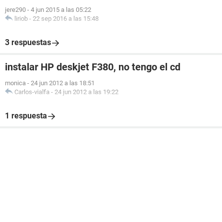
jere290
-
4 jun 2015 a las 05:22
liriob
-
22 sep 2016 a las 15:48
3 respuestas
instalar HP deskjet F380, no tengo el cd
monica
-
24 jun 2012 a las 18:51
Carlos-vialfa
-
24 jun 2012 a las 19:22
1 respuesta