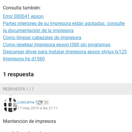
Consulta también:
Error 000041 epson
Partes interiores de su impresora están agotadas. consulte
la documentación de la impresora
Como limpiar cabezales de impresora
Como resetear impresora epson l380 sin programas
Descargar driver para instalar impresora epson stylus tx125
Impresora hp d1560
1 respuesta
RESPUESTA 1 / 1
LuisLema
32
17 may 2010 a las 21:11
Mantencion de impresora