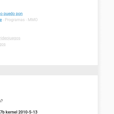
no puedo pon
e
- Programas - MMO
videojuegos
gos
a?
.7b kernel 2010-5-13