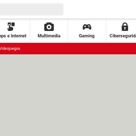
ps e Internet
Multimedia
Gaming
Cibersegurid
Videojuegos