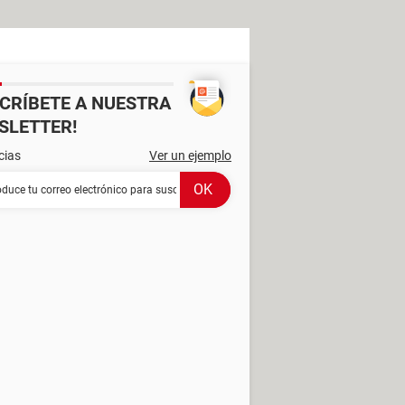
SCRÍBETE A NUESTRA
SLETTER!
cias
Ver un ejemplo