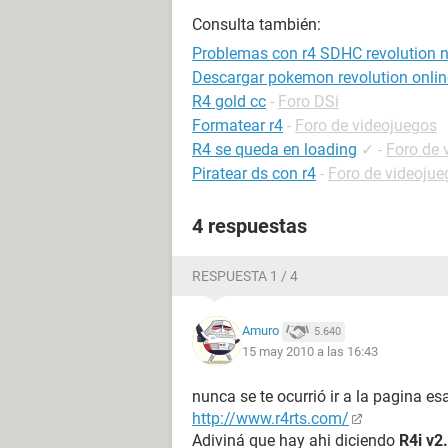
Consulta también:
Problemas con r4 SDHC revolution 
Descargar pokemon revolution onlin
R4 gold cc
-
Foro DSi
Formatear r4
-
Foro de videojuegos
R4 se queda en loading
✓
-
Foro de 
Piratear ds con r4
-
Foro de videojue
4 respuestas
RESPUESTA 1 / 4
Amuro
5.640
15 may 2010 a las 16:43
nunca se te ocurrió ir a la pagina es
http://www.r4rts.com/
Adiviná que hay ahi diciendo
R4i v2