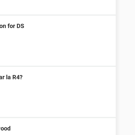
on for DS
ar la R4?
wood