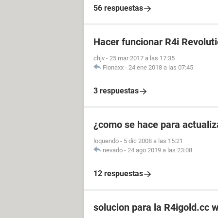
56 respuestas
Hacer funcionar R4i Revoluti
chjv
-
25 mar 2017 a las 17:35
Fionaxx
-
24 ene 2018 a las 07:45
3 respuestas
¿como se hace para actualiz
loquendo
-
5 dic 2008 a las 15:21
nevado
-
24 ago 2019 a las 23:08
12 respuestas
solucion para la R4igold.cc 