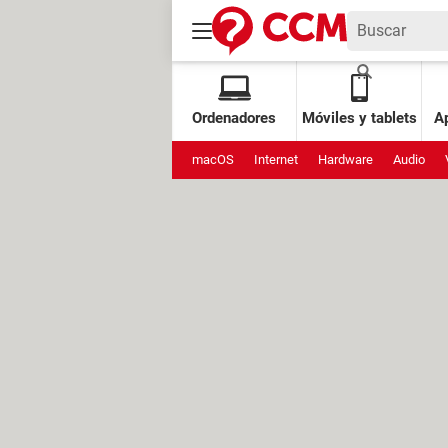
Ordenadores
Móviles y tablets
Ap
macOS
Internet
Hardware
Audio