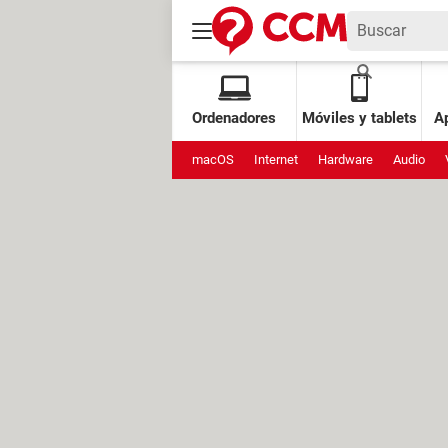
Ordenadores
Móviles y tablets
Ap
macOS
Internet
Hardware
Audio