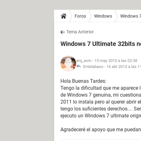
Foros
Windows
Windows 
Tema Anterior
Windows 7 Ultimate 32bits 
arq_avm
- 15 may 2010 a las 02:38
Errietabaso -
16 abr 2013 a las 1
Hola Buenas Tardes:
Tengo la dificultad que me aparece l
de Windows 7 genuina, mi cuestionam
2011 lo instala pero al querer abri
tengo los suficientes derechos.... S
ejecuto un Windows 7 ultimate origi
Agradeceré el apoyo que me puedan 