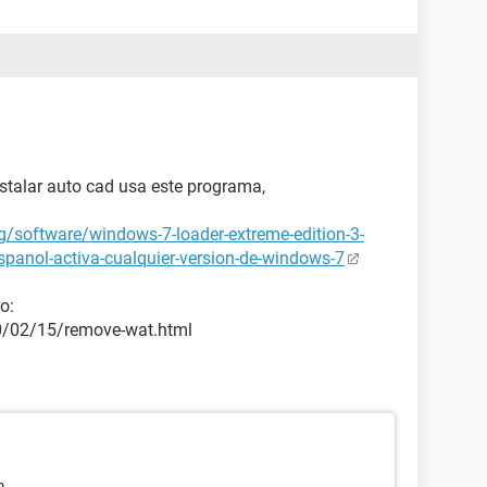
nstalar auto cad usa este programa,
g/software/windows-7-loader-extreme-edition-3-
spanol-activa-cualquier-version-de-windows-7
o:
0/02/15/remove-wat.html