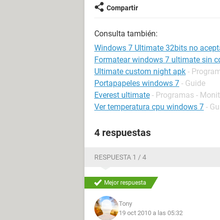
Compartir
Consulta también:
Windows 7 Ultimate 32bits no acep
Formatear windows 7 ultimate sin c
Ultimate custom night apk
- Program
Portapapeles windows 7
- Guide
Everest ultimate
- Programas - Monit
Ver temperatura cpu windows 7
- Gu
4 respuestas
RESPUESTA 1 / 4
Mejor respuesta
Tony
19 oct 2010 a las 05:32