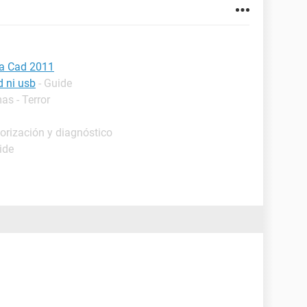
ta Cad 2011
d ni usb
- Guide
as - Terror
orización y diagnóstico
ide