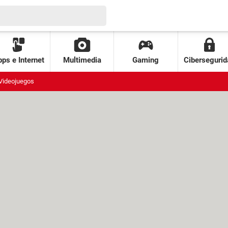
ps e Internet
Multimedia
Gaming
Cibersegurid
Videojuegos