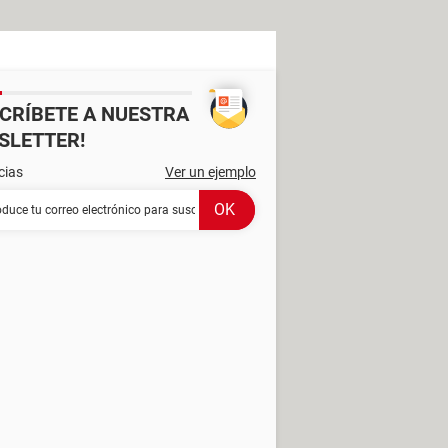
SCRÍBETE A NUESTRA
SLETTER!
cias
Ver un ejemplo