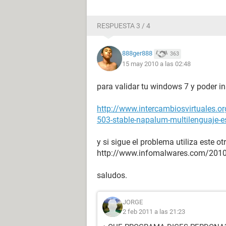
RESPUESTA 3 / 4
888ger888
363
15 may 2010 a las 02:48
para validar tu windows 7 y poder i
http://www.intercambiosvirtuales.or
503-stable-napalum-multilenguaje-e
y si sigue el problema utiliza este otr
http://www.infomalwares.com/201
saludos.
JORGE
2 feb 2011 a las 21:23