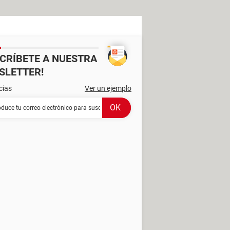
SCRÍBETE A NUESTRA
SLETTER!
cias
Ver un ejemplo