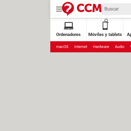
Ordenadores
Móviles y tablets
Ap
macOS
Internet
Hardware
Audio