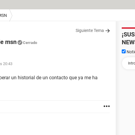
MSN
Siguiente Tema
¡SU
de msn
NEW
Cerrado
Noti
s 20:43
erar un historial de un contacto que ya me ha