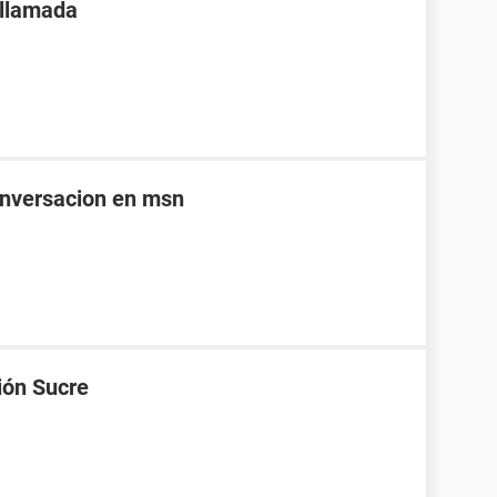
 llamada
onversacion en msn
ión Sucre