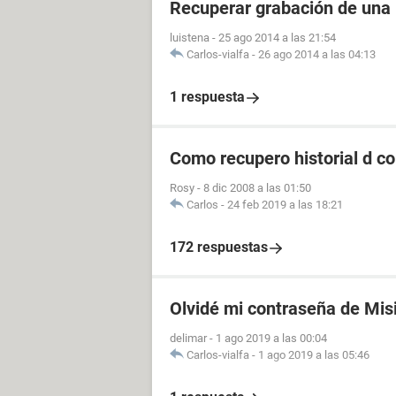
Recuperar grabación de una
luistena
-
25 ago 2014 a las 21:54
Carlos-vialfa
-
26 ago 2014 a las 04:13
1 respuesta
Como recupero historial d c
Rosy
-
8 dic 2008 a las 01:50
Carlos
-
24 feb 2019 a las 18:21
172 respuestas
Olvidé mi contraseña de Mis
delimar
-
1 ago 2019 a las 00:04
Carlos-vialfa
-
1 ago 2019 a las 05:46