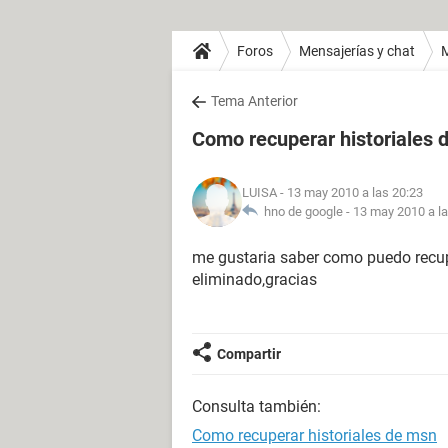
Foros
Mensajerías y chat
Tema Anterior
Como recuperar historiales 
LUISA
- 13 may 2010 a las 20:23
hno de google -
13 may 2010 a la
me gustaria saber como puedo recup
eliminado,gracias
Compartir
Consulta también:
Como recuperar historiales de msn