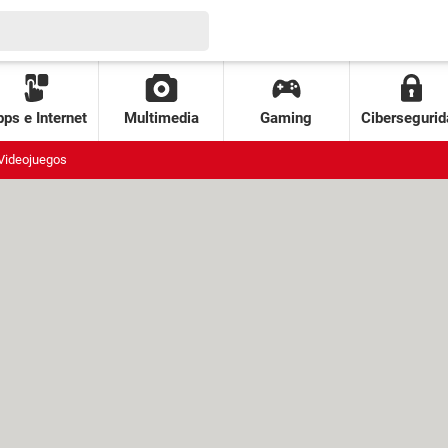
ps e Internet
Multimedia
Gaming
Cibersegurid
Videojuegos