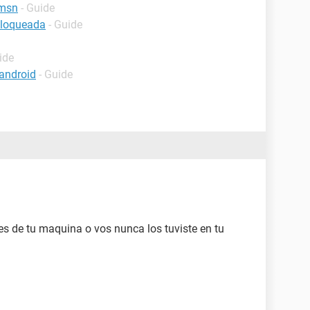
 msn
- Guide
bloqueada
- Guide
ide
android
- Guide
les de tu maquina o vos nunca los tuviste en tu