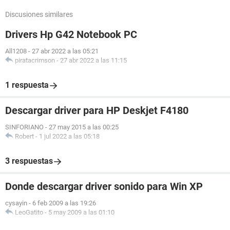
Discusiones similares
Drivers Hp G42 Notebook PC
All1208
-
27 abr 2022 a las 05:21
piratacrimson
-
27 abr 2022 a las 11:15
1 respuesta
Descargar driver para HP Deskjet F4180
SINFORIANO
-
27 may 2015 a las 00:25
Robert
-
1 jul 2022 a las 05:18
3 respuestas
Donde descargar driver sonido para Win XP
cysayin
-
6 feb 2009 a las 19:26
LeoGatito
-
5 may 2009 a las 01:10