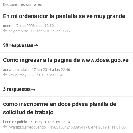
Discusiones similares
En mi ordenardor la pantalla se ve muy grande
noemi
-
7 sep 2008 a las 13:10
neylateresa
-
30 sep 2019 a las 05:17
99 respuestas
Cómo ingresar a la página de www.dose.gob.ve
adrianam.udola
-
17 jun 2014 a las 22:40
xavier may
-
3 jul 2016 a las 00:48
3 respuestas
como inscribirme en doce pdvsa planilla de
solicitud de trabajo
kenniez pulido
-
22 may 2013 a las 23:24
Ayariizaguirreoquendo1145631504246009541
-
8 ene 2019 a las 01:05