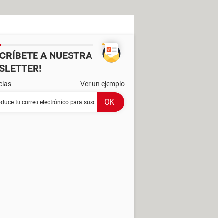
SCRÍBETE A NUESTRA
SLETTER!
cias
Ver un ejemplo