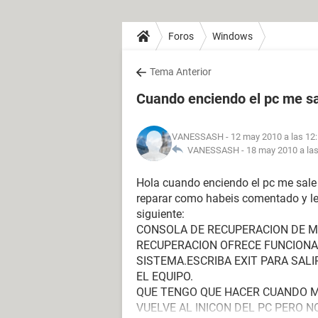
Foros
Windows
Tema Anterior
Cuando enciendo el pc me sal
VANESSASH
- 12 may 2010 a las 12
VANESSASH -
18 may 2010 a las
Hola cuando enciendo el pc me sale f
reparar como habeis comentado y le 
siguiente:
CONSOLA DE RECUPERACION DE M
RECUPERACION OFRECE FUNCIONA
SISTEMA.ESCRIBA EXIT PARA SALI
EL EQUIPO.
QUE TENGO QUE HACER CUANDO ME
VUELVE AL INICON DEL PC PERO 