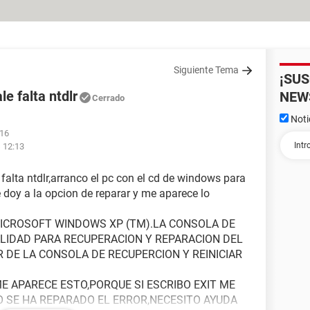
Siguiente Tema
¡SU
e falta ntdlr
NEW
Cerrado
Noti
:16
 12:13
alta ntdlr,arranco el pc con el cd de windows para
doy a la opcion de reparar y me aparece lo
ICROSOFT WINDOWS XP (TM).LA CONSOLA DE
LIDAD PARA RECUPERACION Y REPARACION DEL
R DE LA CONSOLA DE RECUPERCION Y REINICIAR
 APARECE ESTO,PORQUE SI ESCRIBO EXIT ME
NO SE HA REPARADO EL ERROR,NECESITO AYUDA