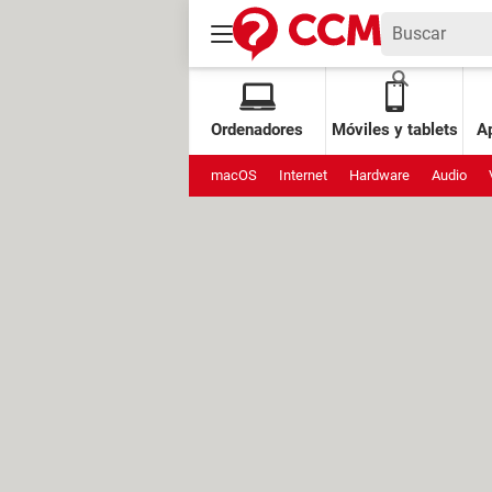
Ordenadores
Móviles y tablets
Ap
macOS
Internet
Hardware
Audio