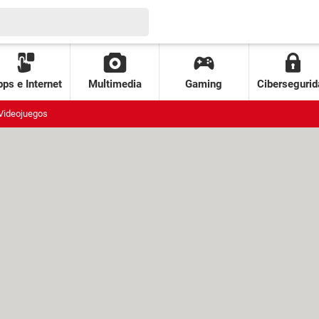
ps e Internet
Multimedia
Gaming
Cibersegurid
Videojuegos