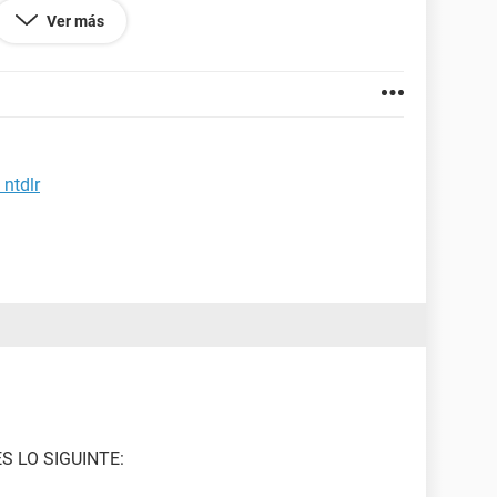
C MAL Y LO NECESITO PARA TRABAJAR,UN
Ver más
 ntdlr
S LO SIGUINTE: