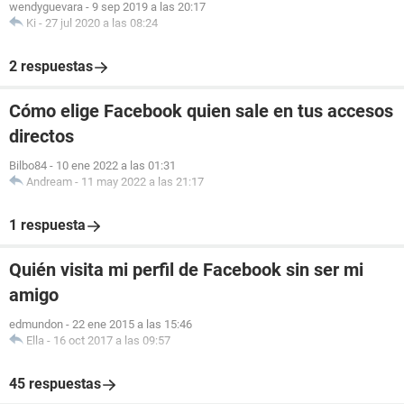
wendyguevara
-
9 sep 2019 a las 20:17
Ki
-
27 jul 2020 a las 08:24
2 respuestas
Cómo elige Facebook quien sale en tus accesos
directos
Bilbo84
-
10 ene 2022 a las 01:31
Andream
-
11 may 2022 a las 21:17
1 respuesta
Quién visita mi perfil de Facebook sin ser mi
amigo
edmundon
-
22 ene 2015 a las 15:46
Ella
-
16 oct 2017 a las 09:57
45 respuestas