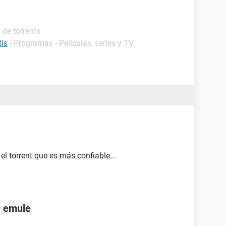
 de torrents
tis
- Programas - Películas, series y TV
el torrent que es más confiable...
e emule