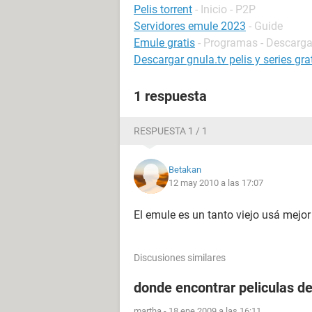
Pelis torrent
- Inicio - P2P
Servidores emule 2023
- Guide
Emule gratis
- Programas - Descarga
Descargar gnula.tv pelis y series gra
1 respuesta
RESPUESTA 1 / 1
Betakan
12 may 2010 a las 17:07
El emule es un tanto viejo usá mejor 
Discusiones similares
donde encontrar peliculas d
martha
-
18 ene 2009 a las 16:11