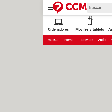
Ordenadores
Móviles y tablets
Ap
macOS
Internet
Hardware
Audio