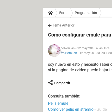
Foros
Programación
Tema Anterior
Como configurar emule para 
polvorillas
- 12 may 2010 a las 15:18
Betakan
-
12 may 2010 a las 17:
soy nuevo en esto y necesito saber 
si la pagina de xvideo puedo bajar t
Compartir
Consulta también:
Pelis emule
Como ver pelis en stremio
- Guide