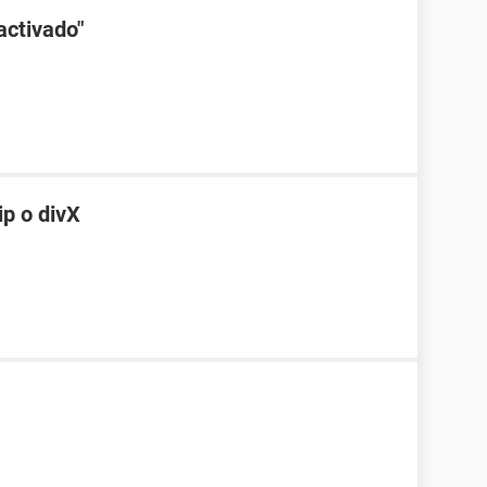
activado"
ip o divX