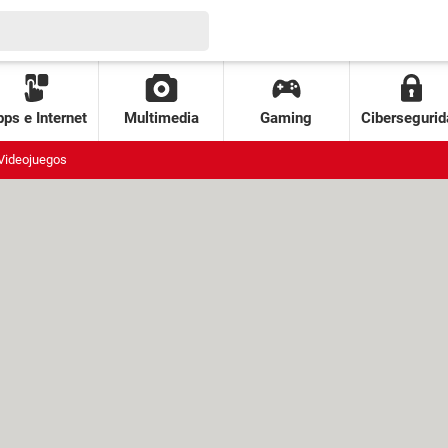
ps e Internet
Multimedia
Gaming
Cibersegurid
Videojuegos