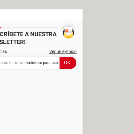
SCRÍBETE A NUESTRA
SLETTER!
cias
Ver un ejemplo