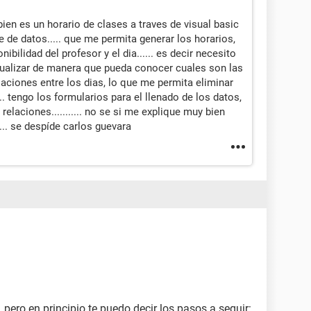
bien es un horario de clases a traves de visual basic
e datos..... que me permita generar los horarios,
onibilidad del profesor y el dia...... es decir necesito
ualizar de manera que pueda conocer cuales son las
aciones entre los dias, lo que me permita eliminar
.. tengo los formularios para el llenado de los datos,
relaciones........... no se si me explique muy bien
.. se despíde carlos guevara
pero en principio te puedo decir los pasos a seguir: