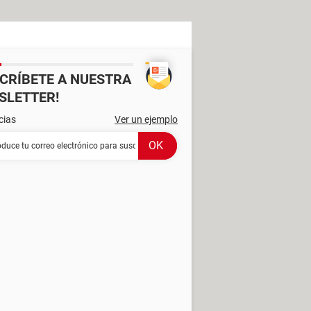
SCRÍBETE A NUESTRA
SLETTER!
cias
Ver un ejemplo