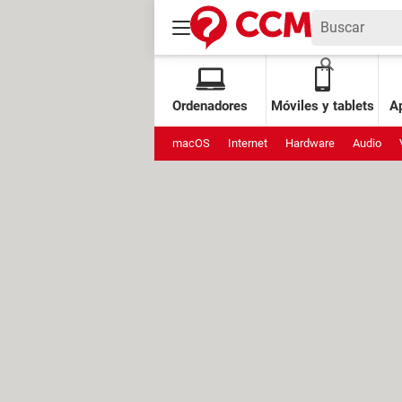
Ordenadores
Móviles y tablets
Ap
macOS
Internet
Hardware
Audio