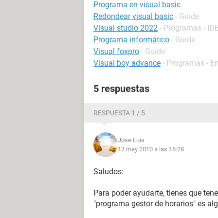
Programa en visual basic
Redondear visual basic
- Guide
Visual studio 2022
- Programas - ID
Programa informático
- Guide
Visual foxpro
- Guide
Visual boy advance
- Programas - E
5 respuestas
RESPUESTA 1 / 5
Jose Luis
12 may 2010 a las 16:28
Saludos:
Para poder ayudarte, tienes que tene
"programa gestor de horarios" es al