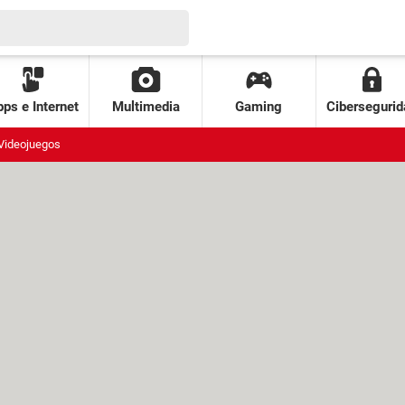
ps e Internet
Multimedia
Gaming
Cibersegurid
Videojuegos