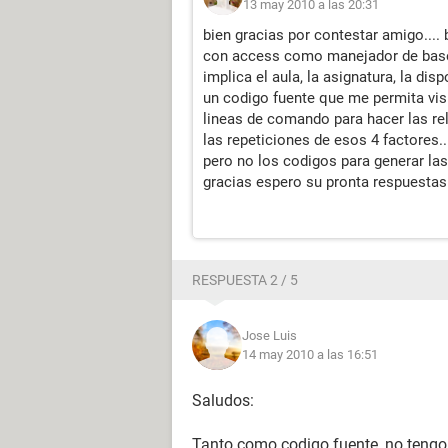
13 may 2010 a las 20:31
bien gracias por contestar amigo.... 
con access como manejador de base d
implica el aula, la asignatura, la disp
un codigo fuente que me permita vis
lineas de comando para hacer las rel
las repeticiones de esos 4 factores..
pero no los codigos para generar las 
gracias espero su pronta respuestas.
RESPUESTA 2 / 5
Jose Luis
14 may 2010 a las 16:51
Saludos:
Tanto como codigo fuente, no tengo, 