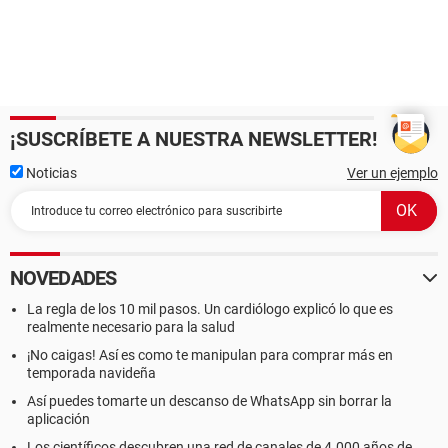
¡SUSCRÍBETE A NUESTRA NEWSLETTER!
Noticias
Ver un ejemplo
NOVEDADES
La regla de los 10 mil pasos. Un cardiólogo explicó lo que es
realmente necesario para la salud
¡No caigas! Así es como te manipulan para comprar más en
temporada navideña
Así puedes tomarte un descanso de WhatsApp sin borrar la
aplicación
Los científicos descubren una red de canales de 4.000 años de