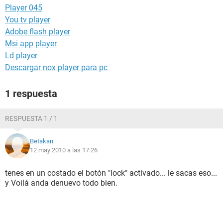
Player 045
You tv player
Adobe flash player
Msi app player
Ld player
Descargar nox player para pc
1 respuesta
RESPUESTA 1 / 1
Betakan
12 may 2010 a las 17:26
tenes en un costado el botón "lock" activado... le sacas eso...
y Voilá anda denuevo todo bien.