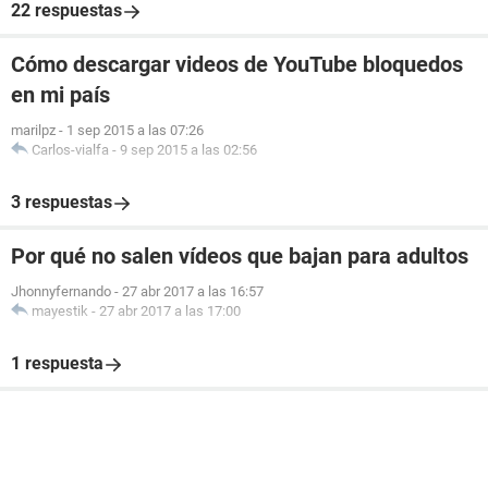
22 respuestas
Cómo descargar videos de YouTube bloquedos
en mi país
marilpz
-
1 sep 2015 a las 07:26
Carlos-vialfa
-
9 sep 2015 a las 02:56
3 respuestas
Por qué no salen vídeos que bajan para adultos
Jhonnyfernando
-
27 abr 2017 a las 16:57
mayestik
-
27 abr 2017 a las 17:00
1 respuesta