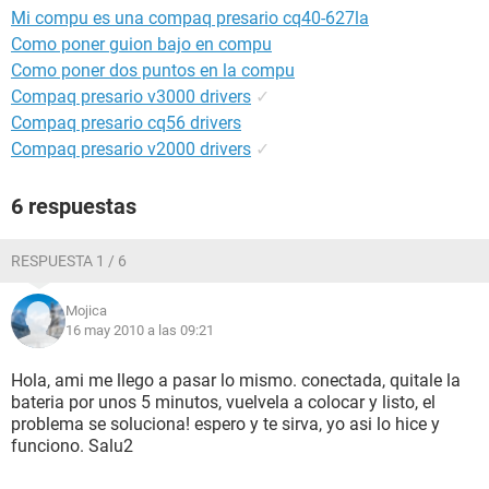
Mi compu es una compaq presario cq40-627la
Como poner guion bajo en compu
Como poner dos puntos en la compu
Compaq presario v3000 drivers
✓
Compaq presario cq56 drivers
Compaq presario v2000 drivers
✓
6 respuestas
RESPUESTA 1 / 6
Mojica
16 may 2010 a las 09:21
Hola, ami me llego a pasar lo mismo. conectada, quitale la
bateria por unos 5 minutos, vuelvela a colocar y listo, el
problema se soluciona! espero y te sirva, yo asi lo hice y
funciono. Salu2