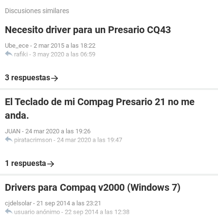
Discusiones similares
Necesito driver para un Presario CQ43
Ube_ece
-
2 mar 2015 a las 18:22
rafiki
-
3 may 2020 a las 06:59
3 respuestas
El Teclado de mi Compag Presario 21 no me
anda.
JUAN
-
24 mar 2020 a las 19:26
piratacrimson
-
24 mar 2020 a las 19:47
1 respuesta
Drivers para Compaq v2000 (Windows 7)
cjdelsolar
-
21 sep 2014 a las 23:21
usuario anónimo
-
22 sep 2014 a las 12:38