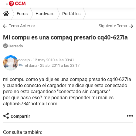
Foros
Hardware
Portátiles
Tema Anterior
Siguiente Tema
Mi compu es una compaq presario cq40-627la
Cerrado
conejo
- 12 may 2010 a las 03:41
el danx -
25 abr 2011 a las 23:17
mi compu como ya dije es una compaq presario cq40-627la
y cuando conecto el cargador me dice que esta conectado
pero no esta cargandose "conectado sin cargarse"
por que pasa eso? me podrian responder mi mail es
alpha6578@hotmail.com
Compartir
Consulta también: