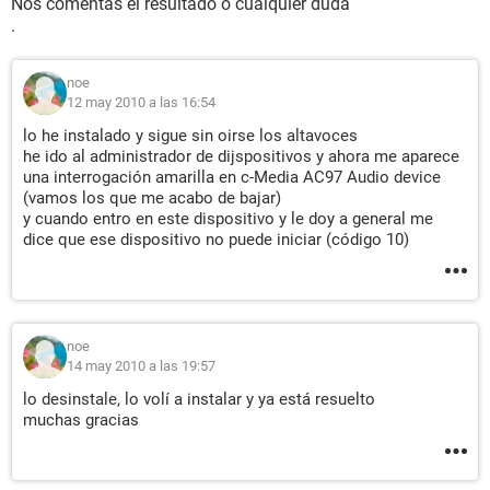
Nos comentas el resultado o cualquier duda
[ Sistema ]
.
Propiedades del Sistema:
noe
Fabricante MICRO-STAR INTERNATIONAL CO., LTD
12 may 2010 a las 16:54
Producto MS-7181
Versión 2.0
lo he instalado y sigue sin oirse los altavoces
Tipo de arranque Botón marcha/parada
he ido al administrador de dijspositivos y ahora me aparece
una interrogación amarilla en c-Media AC97 Audio device
[ Placa base ]
(vamos los que me acabo de bajar)
y cuando entro en este dispositivo y le doy a general me
dice que ese dispositivo no puede iniciar (código 10)
Propiedades de la Placa Base:
Fabricante MICRO-STAR INTERNATIONAL CO., LTD
Producto MS-7181
Versión 2.0
noe
14 may 2010 a las 19:57
lo desinstale, lo volí a instalar y ya está resuelto
muchas gracias