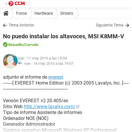
Foros
Hardware
Drivers
Tema Anterior
Siguiente Tema
No puedo instalar los altavoces, MSI K8MM-V
Resuelto
/Cerrado
noe
- 11 may 2010 a las 15:54
noe -
14 may 2010 a las 19:57
adjunto el informe de
everest
--------[ EVEREST Home Edition (c) 2003-2005 Lavalys, Inc. ]-----
-------------------------------------------------------
Versión EVEREST v2.20.405/es
Sitio Web
http://www.lavalys.com/
Tipo de informe Asistente de informes
Ordenador NOE (NOE)
Generador Administrador
Sistema operativo Microsoft Windows XP Professional