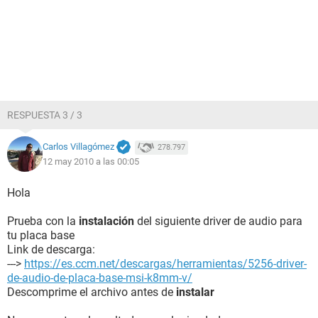
Controlador USB1 VIA VT83C572 PCI-USB Controller
Controlador USB1 VIA VT83C572 PCI-USB Controller
Controlador USB2 VIA USB 2.0 Enhanced Host Controller
Dispositivos USB 802.11g Wireless USB Adapter
--------[ DMI ]---------------------------------------------------------------------------------------
------------------
RESPUESTA 3 / 3
[ BIOS ]
Carlos Villagómez
278.797
12 may 2010 a las 00:05
Propiedades de la BIOS:
Vendedor Phoenix Technologies, LTD
Versión 6.00 PG
Hola
Fecha de salida 01/20/2006
Tamaño 512 KB
Prueba con la
instalación
del siguiente driver de audio para
Dispositivos de arranque Floppy Disk, Hard Disk, CD-ROM,
tu placa base
ATAPI ZIP, LS-120
Link de descarga:
Funciones disponibles Flash BIOS, Shadow BIOS, Selectable
--->
https://es.ccm.net/descargas/herramientas/5256-driver-
Boot, EDD, BBS
de-audio-de-placa-base-msi-k8mm-v/
Standards soportados DMI, APM, ACPI, ESCD, PnP
Descomprime el archivo antes de
instalar
Posibilidades de expansión ISA, PCI, AGP, USB