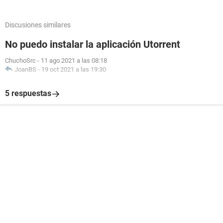
Discusiones similares
No puedo instalar la aplicación Utorrent
ChuchoSrc
-
11 ago 2021 a las 08:18
JoanBS
-
19 oct 2021 a las 19:30
5 respuestas