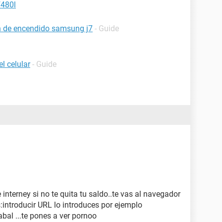
f480l
ón de encendido samsung j7
- Guide
l celular
- Guide
de interney si no te quita tu saldo..te vas al navegador
s:introducir URL lo introduces por ejemplo
abal ...te pones a ver pornoo