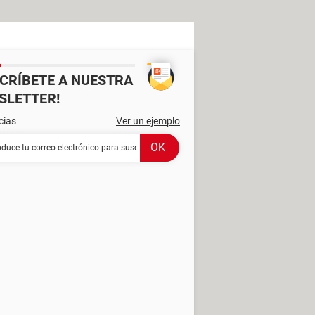
SCRÍBETE A NUESTRA
SLETTER!
cias
Ver un ejemplo