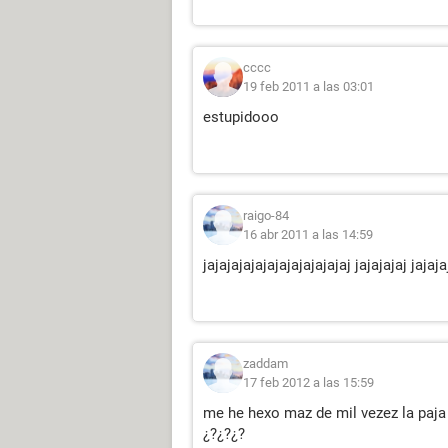
cccc
19 feb 2011 a las 03:01
estupidooo
raigo-84
16 abr 2011 a las 14:59
jajajajajajajajajajajajaj jajajajaj jajaja
zaddam
17 feb 2012 a las 15:59
me he hexo maz de mil vezez la paja i
¿?¿?¿?