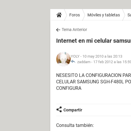
Foros
Móviles y tabletas
S
Tema Anterior
Internet en mi celular sams
YOLY
- 10 may 2010 a las 20:13
zaddam -
17 feb 2012 a las 15:5
NESESITO LA CONFIGURACION PAR
CELULAR SAMSUNG SGH-F480L PO
CONFIGURA
Compartir
Consulta también: