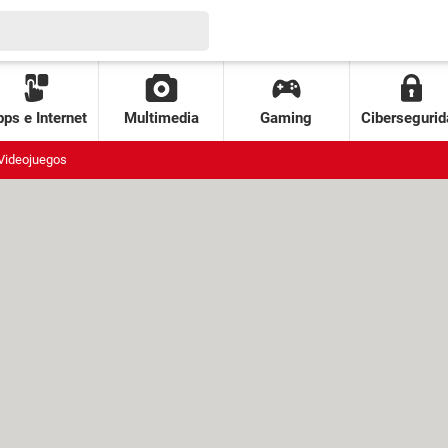
ps e Internet
Multimedia
Gaming
Cibersegurid
Videojuegos