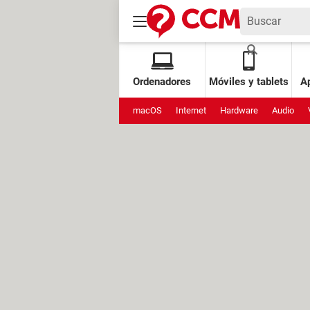
Ordenadores
Móviles y tablets
Ap
macOS
Internet
Hardware
Audio