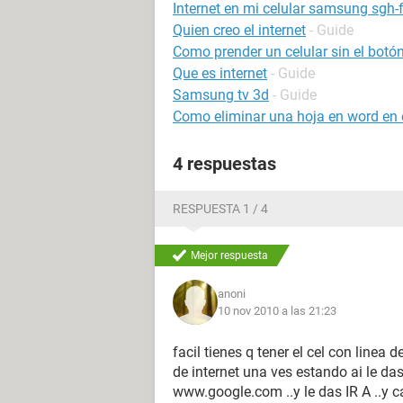
Internet en mi celular samsung sgh-
Quien creo el internet
- Guide
Como prender un celular sin el bot
Que es internet
- Guide
Samsung tv 3d
- Guide
Como eliminar una hoja en word en e
4 respuestas
RESPUESTA 1 / 4
Mejor respuesta
anoni
10 nov 2010 a las 21:23
facil tienes q tener el cel con linea 
de internet una ves estando ai le da
www.google.com ..y le das IR A ..y c