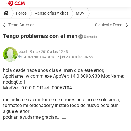
Foros
Mensajerías y chat
MSN
Tema Anterior
Siguiente Tema
Tengo problemas con el msn
Cerrado
robert
- 9 may 2010 a las 12:43
ADMINISTRADOR -
2 jun 2010 a las 04:58
hola desde hace unos dias el msn d da este error,
AppName: wlcomm.exe AppVer: 14.0.8098.930 ModName:
nodqq0.dll
ModVer: 0.0.0.0 Offset: 00067f04
me indica envier informe de errores pero no se soluciona,
formatee mi ordenador y instale todo de nuevo pero aun
sigue el error¡¡¡
podrian ayudarme gracias........