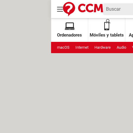
Ordenadores
Móviles y tablets
Ap
macOS
Internet
Hardware
Audio