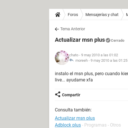
Foros
Mensajerías y chat
Tema Anterior
Actualizar msn plus
Cerrado
chato
- 9 may 2010 a las 01:02
moreeh -
9 may 2010 a las 01:25
instalo el msn plus, pero cuando kiero
live... ayudame xfa
Compartir
Consulta también:
Actualizar msn plus
Adblock plus
- Programas - Otros