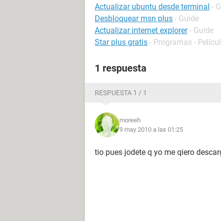
Actualizar ubuntu desde terminal
- 
Desbloquear msn plus
- Guide
Actualizar internet explorer
- Guide
Star plus gratis
- Programas - Películ
1 respuesta
RESPUESTA 1 / 1
moreeh
9 may 2010 a las 01:25
tio pues jodete q yo me qiero descar