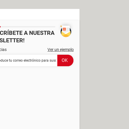
SCRÍBETE A NUESTRA
SLETTER!
cias
Ver un ejemplo