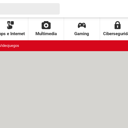
ps e Internet
Multimedia
Gaming
Cibersegurid
Videojuegos