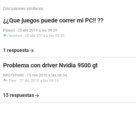
Discusiones similares
¿¿Que juegos puede correr mi PC!! ??
Pipaxd
-
20 abr 2014 a las 09:29
leonnyx
-
20 abr 2014 a las 09:35
1 respuesta
Problema con driver Nvidia 9500 gt
BROTHYAM
-
15 nov 2010 a las 06:34
Pipe
-
27 dic 2015 a las 08:15
13 respuestas