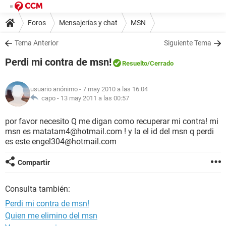
Foros
Mensajerías y chat
MSN
Tema Anterior
Siguiente Tema
Perdi mi contra de msn!
Resuelto
/Cerrado
usuario anónimo
- 7 may 2010 a las 16:04
capo -
13 may 2011 a las 00:57
por favor necesito Q me digan como recuperar mi contra! mi
msn es matatam4@hotmail.com ! y la el id del msn q perdi
es este engel304@hotmail.com
Compartir
Consulta también:
Perdi mi contra de msn!
Quien me elimino del msn