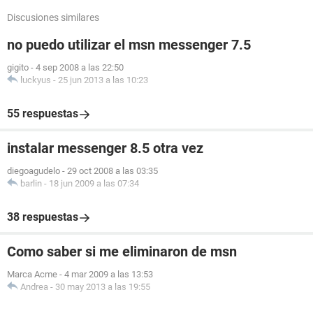
Discusiones similares
no puedo utilizar el msn messenger 7.5
gigito
-
4 sep 2008 a las 22:50
luckyus
-
25 jun 2013 a las 10:23
55 respuestas
instalar messenger 8.5 otra vez
diegoagudelo
-
29 oct 2008 a las 03:35
barlin
-
18 jun 2009 a las 07:34
38 respuestas
Como saber si me eliminaron de msn
Marca Acme
-
4 mar 2009 a las 13:53
Andrea
-
30 may 2013 a las 19:55