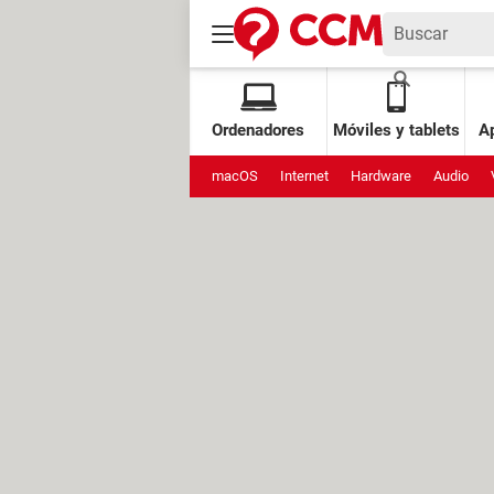
Ordenadores
Móviles y tablets
Ap
macOS
Internet
Hardware
Audio