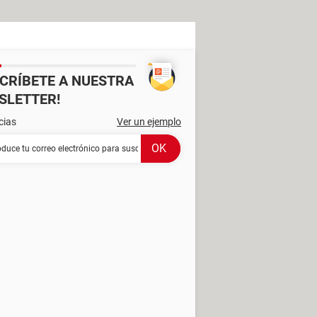
SCRÍBETE A NUESTRA
SLETTER!
cias
Ver un ejemplo