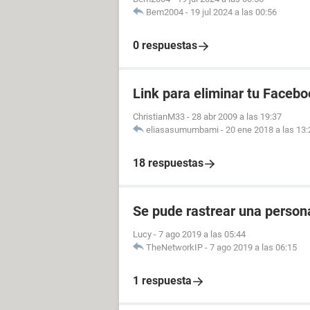
Bem2004
-
19 jul 2024 a las 00:56
0 respuestas
Link para eliminar tu Facebo
ChristianM33
-
28 abr 2009 a las 19:37
eliasasumumbami
-
20 ene 2018 a las 13:
18 respuestas
Se pude rastrear una perso
Lucy
-
7 ago 2019 a las 05:44
TheNetworkIP
-
7 ago 2019 a las 06:15
1 respuesta