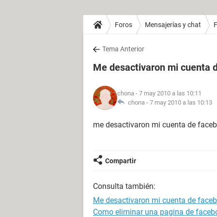
Foros
Mensajerías y chat
Tema Anterior
Me desactivaron mi cuenta 
chona
- 7 may 2010 a las 10:11
chona -
7 may 2010 a las 10:13
me desactivaron mi cuenta de face
Compartir
Consulta también:
Me desactivaron mi cuenta de face
Como eliminar una pagina de faceb