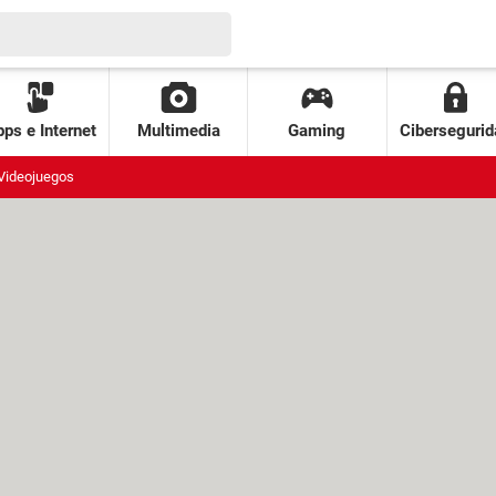
ps e Internet
Multimedia
Gaming
Cibersegurid
Videojuegos