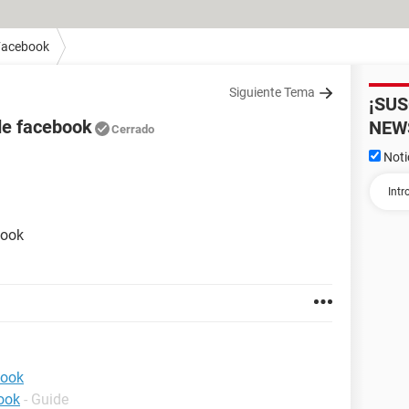
Facebook
Siguiente Tema
¡SU
de facebook
NEW
Cerrado
Noti
book
book
ook
- Guide