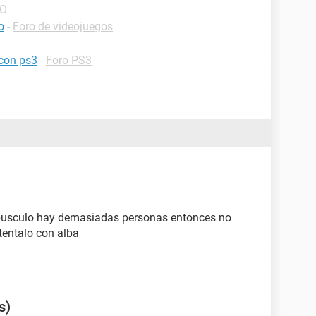
MO
o
-
Foro de videojuegos
 con ps3
-
Foro PS3
pusculo hay demasiadas personas entonces no
entalo con alba
s)