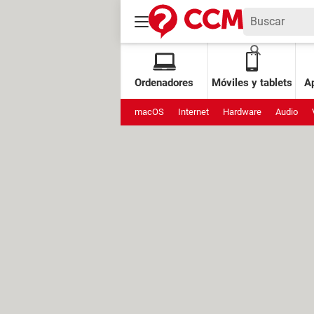
Ordenadores
Móviles y tablets
Ap
macOS
Internet
Hardware
Audio