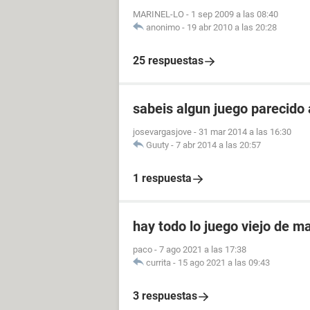
MARINEL-LO
-
1 sep 2009 a las 08:40
anonimo
-
19 abr 2010 a las 20:28
25 respuestas
sabeis algun juego parecido 
josevargasjove
-
31 mar 2014 a las 16:30
Guuty
-
7 abr 2014 a las 20:57
1 respuesta
hay todo lo juego viejo de m
paco
-
7 ago 2021 a las 17:38
currita
-
15 ago 2021 a las 09:43
3 respuestas