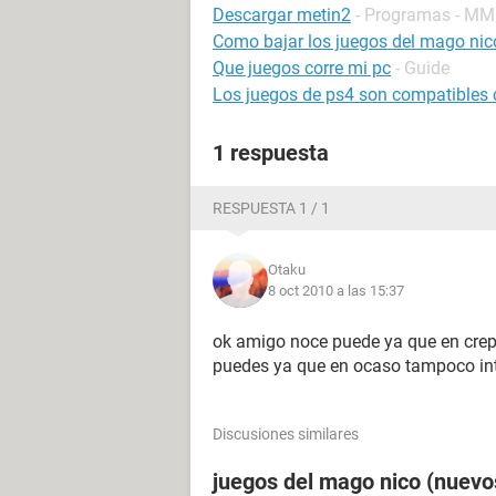
Descargar metin2
- Programas - M
Como bajar los juegos del mago nic
Que juegos corre mi pc
- Guide
Los juegos de ps4 son compatibles
1 respuesta
RESPUESTA 1 / 1
Otaku
8 oct 2010 a las 15:37
ok amigo noce puede ya que en cre
puedes ya que en ocaso tampoco int
Discusiones similares
juegos del mago nico (nuevo