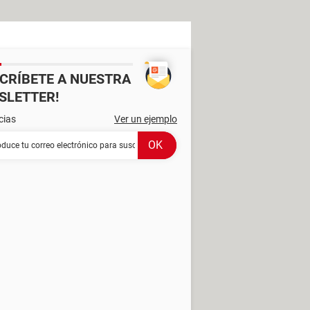
SCRÍBETE A NUESTRA
SLETTER!
cias
Ver un ejemplo