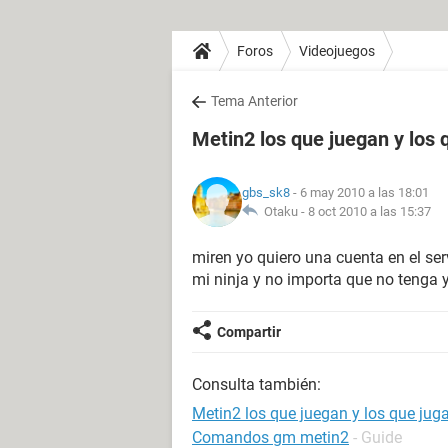
Foros
Videojuegos
Tema Anterior
Metin2 los que juegan y los
gbs_sk8
- 6 may 2010 a las 18:01
Otaku -
8 oct 2010 a las 15:37
miren yo quiero una cuenta en el ser
mi ninja y no importa que no tenga y
Compartir
Consulta también:
Metin2 los que juegan y los que jug
Comandos gm metin2
- Guide