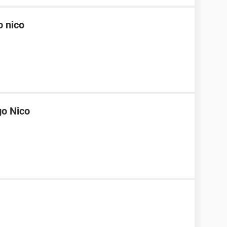
 nico
go Nico