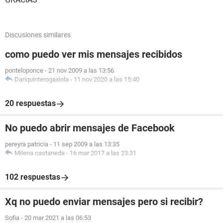
Discusiones similares
como puedo ver mis mensajes recibidos
ponteloponce
-
21 nov 2009 a las 13:56
Dariquinterogaxiola
-
11 nov 2020 a las 15:40
20 respuestas
No puedo abrir mensajes de Facebook
pereyra patricia
-
11 sep 2009 a las 13:35
Milena castaneda
-
16 mar 2017 a las 23:31
102 respuestas
Xq no puedo enviar mensajes pero si recibir?
Sofia
-
20 mar 2021 a las 06:53