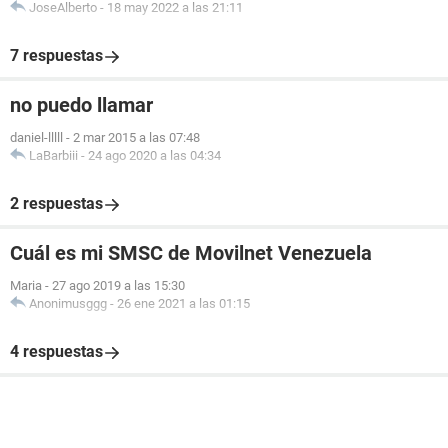
JoseAlberto
-
18 may 2022 a las 21:11
7 respuestas
no puedo llamar
daniel-lllll
-
2 mar 2015 a las 07:48
LaBarbiii
-
24 ago 2020 a las 04:34
2 respuestas
Cuál es mi SMSC de Movilnet Venezuela
Maria
-
27 ago 2019 a las 15:30
Anonimusggg
-
26 ene 2021 a las 01:15
4 respuestas