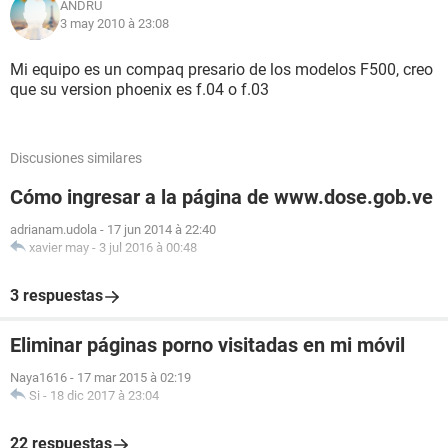
ANDRU
3 may 2010 à 23:08
Mi equipo es un compaq presario de los modelos F500, creo
que su version phoenix es f.04 o f.03
Discusiones similares
Cómo ingresar a la página de www.dose.gob.ve
adrianam.udola
-
17 jun 2014 à 22:40
xavier may
-
3 jul 2016 à 00:48
3 respuestas
Eliminar páginas porno visitadas en mi móvil
Naya1616
-
17 mar 2015 à 02:19
Si
-
18 dic 2017 à 23:04
22 respuestas