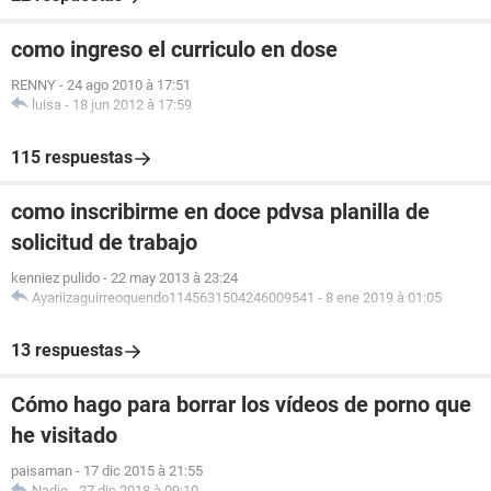
como ingreso el curriculo en dose
RENNY
-
24 ago 2010 à 17:51
luisa
-
18 jun 2012 à 17:59
115 respuestas
como inscribirme en doce pdvsa planilla de
solicitud de trabajo
kenniez pulido
-
22 may 2013 à 23:24
Ayariizaguirreoquendo1145631504246009541
-
8 ene 2019 à 01:05
13 respuestas
Cómo hago para borrar los vídeos de porno que
he visitado
paisaman
-
17 dic 2015 à 21:55
Nadie
-
27 dic 2018 à 09:10