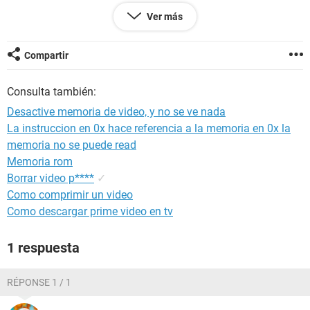
Porfavor , ayudenme a solucionar este grave error, que como
Ver más
fue tan facil provocarlo ojala sea facil de solucionarlo, ya
aprendi la leccion de no meter mano D:
Compartir
Muchas gracias por darse la molestia de leer
Consulta también:
Desactive memoria de video, y no se ve nada
La instruccion en 0x hace referencia a la memoria en 0x la
memoria no se puede read
Memoria rom
Borrar video p****
✓
Como comprimir un video
Como descargar prime video en tv
1 respuesta
RÉPONSE 1 / 1