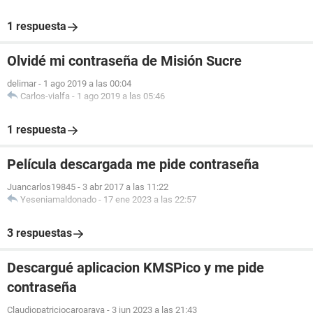
1 respuesta
Olvidé mi contraseña de Misión Sucre
delimar
-
1 ago 2019 a las 00:04
Carlos-vialfa
-
1 ago 2019 a las 05:46
1 respuesta
Película descargada me pide contraseña
Juancarlos19845
-
3 abr 2017 a las 11:22
Yeseniamaldonado
-
17 ene 2023 a las 22:57
3 respuestas
Descargué aplicacion KMSPico y me pide
contraseña
Claudiopatriciocaroaraya
-
3 jun 2023 a las 21:43