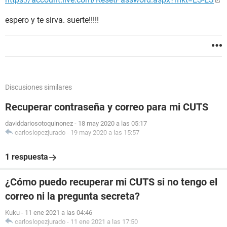
espero y te sirva. suerte!!!!!
Discusiones similares
Recuperar contraseña y correo para mi CUTS
daviddariosotoquinonez
-
18 may 2020 a las 05:17
carloslopezjurado
-
19 may 2020 a las 15:57
1 respuesta
¿Cómo puedo recuperar mi CUTS si no tengo el
correo ni la pregunta secreta?
Kuku
-
11 ene 2021 a las 04:46
carloslopezjurado
-
11 ene 2021 a las 17:50