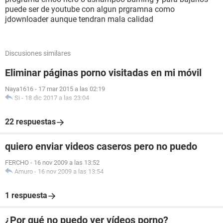
puede ser de youtube con algun prgramna como
jdownloader aunque tendran mala calidad
Discusiones similares
Eliminar páginas porno visitadas en mi móvil
Naya1616
-
17 mar 2015 a las 02:19
Si
-
18 dic 2017 a las 23:04
22 respuestas
quiero enviar videos caseros pero no puedo
FERCHO
-
16 nov 2009 a las 13:52
Amuro
-
16 nov 2009 a las 13:54
1 respuesta
¿Por qué no puedo ver vídeos porno?