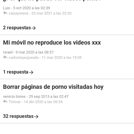
Luis
-
5 oct 2020 a las 02:39
canayorene
-
23 mar 2021 a las 23:20
2 respuestas
Mi móvil no reproduce los videos xxx
Israel
-
9 mar 2020 a las 08:57
carloslopezjurado
-
11 mar 2020 a las 15:05
1 respuesta
Borrar páginas de porno visitadas hoy
venicio torres
-
29 sep 2013 a las 02:47
Tinmar
-
14 abr 2020 a las 06:34
32 respuestas