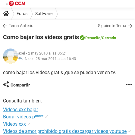
Foros
Software
Tema Anterior
Siguiente Tema
Como bajar los videos gratis
Resuelto
/Cerrado
axel
- 2 may 2010 a las 05:21
Nico -
28 mar 2011 a las 16:43
como bajar los videos gratis ,que se puedan ver en tv.
Compartir
Consulta también:
Videos xxx bajar
Borrar videos p****
✓
Videos xxx
✓
Videos de amor prohibido gratis descargar videos youtube
✓