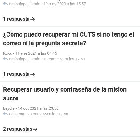
carloslopezjurado
-
19 may 2020 a las 15:57
1 respuesta
¿Cómo puedo recuperar mi CUTS si no tengo el
correo ni la pregunta secreta?
Kuku
-
11 ene 2021 a las 04:46
carloslopezjurado
-
11 ene 2021 a las 17:50
1 respuesta
Recuperar usuario y contraseña de la mision
sucre
Leydis
-
14 oct 2021 a las 23:56
Eglismar
-
20 oct 2023 a las 17:58
2 respuestas