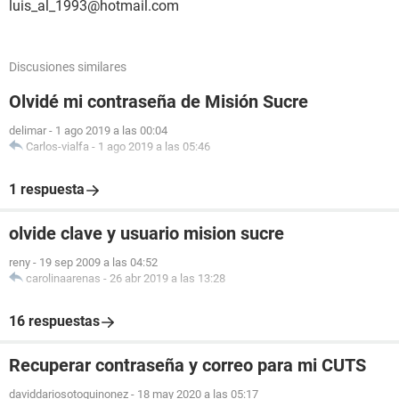
luis_al_1993@hotmail.com
Discusiones similares
Olvidé mi contraseña de Misión Sucre
delimar
-
1 ago 2019 a las 00:04
Carlos-vialfa
-
1 ago 2019 a las 05:46
1 respuesta
olvide clave y usuario mision sucre
reny
-
19 sep 2009 a las 04:52
carolinaarenas
-
26 abr 2019 a las 13:28
16 respuestas
Recuperar contraseña y correo para mi CUTS
daviddariosotoquinonez
-
18 may 2020 a las 05:17