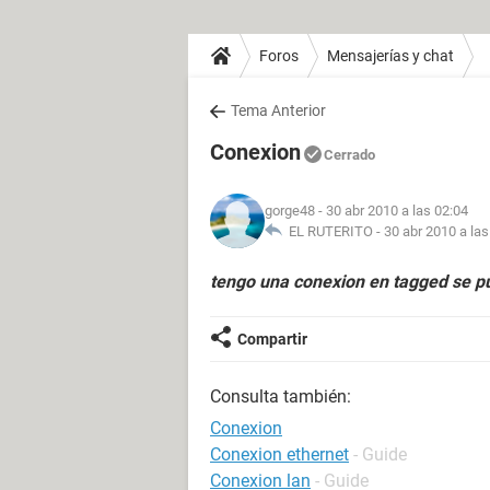
Foros
Mensajerías y chat
Tema Anterior
Conexion
Cerrado
gorge48
- 30 abr 2010 a las 02:04
EL RUTERITO -
30 abr 2010 a las
tengo una conexion en tagged se pu
Compartir
Consulta también:
Conexion
Conexion ethernet
- Guide
Conexion lan
- Guide