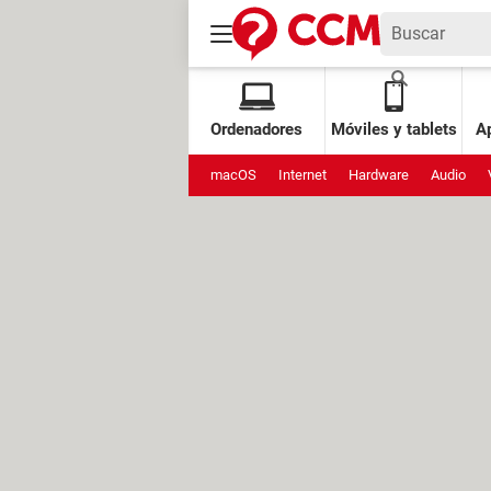
Ordenadores
Móviles y tablets
Ap
macOS
Internet
Hardware
Audio