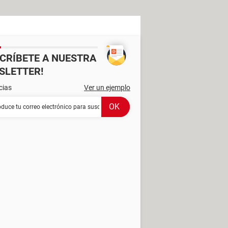
SCRÍBETE A NUESTRA
SLETTER!
cias
Ver un ejemplo