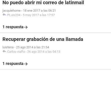
No puedo abrir mi correo de latinmail
jacquiehome
-
18 ene 2017 a las 06:21
PLuis234
-
5 may 2017 a las 17:57
1 respuesta
Recuperar grabación de una llamada
luistena
-
25 ago 2014 a las 21:54
Carlos-vialfa
-
26 ago 2014 a las 04:13
1 respuesta