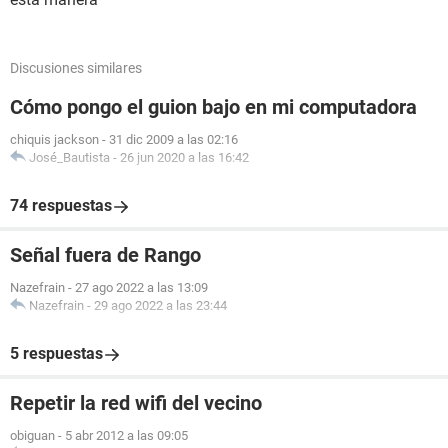
Discusiones similares
Cómo pongo el guion bajo en mi computadora
chiquis jackson
-
31 dic 2009 a las 02:16
José_Bautista
-
26 jun 2020 a las 16:42
74 respuestas
Señal fuera de Rango
Nazefrain
-
27 ago 2022 a las 13:09
Nazefrain
-
29 ago 2022 a las 23:44
5 respuestas
Repetir la red wifi del vecino
obiguan
-
5 abr 2012 a las 09:05