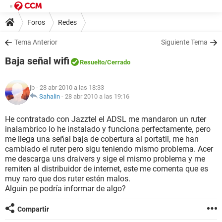
Foros
Redes
Tema Anterior
Siguiente Tema
Baja señal wifi
Resuelto
/Cerrado
jb
- 28 abr 2010 a las 18:33
Sahalin
-
28 abr 2010 a las 19:16
He contratado con Jazztel el ADSL me mandaron un ruter
inalambrico lo he instalado y funciona perfectamente, pero
me llega una señal baja de cobertura al portatil, me han
cambiado el ruter pero sigu teniendo mismo problema. Acer
me descarga uns draivers y sige el mismo problema y me
remiten al distribuidor de internet, este me comenta que es
muy raro que dos ruter estén malos.
Alguin pe podría informar de algo?
Compartir