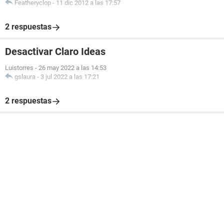
Featheryclop
-
11 dic 2012 a las 17:57
2 respuestas
Desactivar Claro Ideas
Luistorres
-
26 may 2022 a las 14:53
gslaura
-
3 jul 2022 a las 17:21
2 respuestas