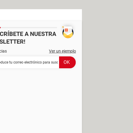
SCRÍBETE A NUESTRA
SLETTER!
cias
Ver un ejemplo