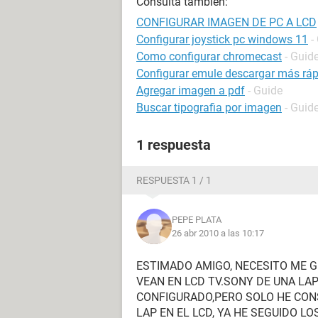
Consulta también:
CONFIGURAR IMAGEN DE PC A LCD
Configurar joystick pc windows 11
-
Como configurar chromecast
- Guid
Configurar emule descargar más rá
Agregar imagen a pdf
- Guide
Buscar tipografia por imagen
- Guid
1 respuesta
RESPUESTA 1 / 1
PEPE PLATA
26 abr 2010 a las 10:17
ESTIMADO AMIGO, NECESITO ME G
VEAN EN LCD TV.SONY DE UNA LA
CONFIGURADO,PERO SOLO HE CON
LAP EN EL LCD, YA HE SEGUIDO 