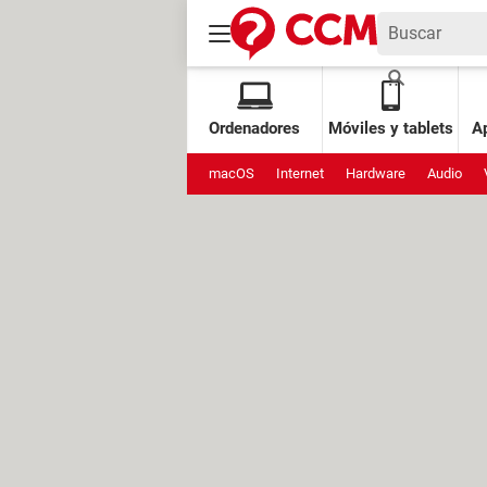
Ordenadores
Móviles y tablets
Ap
macOS
Internet
Hardware
Audio