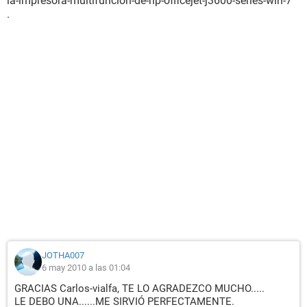
la-impresora-multifuncion-de-hp-officejet-j3600-series-win-7
.
JOTHA007
6 may 2010 a las 01:04
GRACIAS Carlos-vialfa, TE LO AGRADEZCO MUCHO.....
LE DEBO UNA......ME SIRVIÓ PERFECTAMENTE.