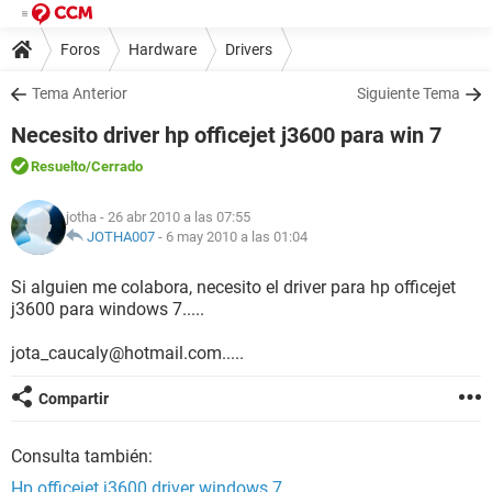
Foros
Hardware
Drivers
Tema Anterior
Siguiente Tema
Necesito driver hp officejet j3600 para win 7
Resuelto
/Cerrado
jotha
- 26 abr 2010 a las 07:55
JOTHA007
-
6 may 2010 a las 01:04
Si alguien me colabora, necesito el driver para hp officejet
j3600 para windows 7.....
jota_caucaly@hotmail.com.....
Compartir
Consulta también:
Hp officejet j3600 driver windows 7