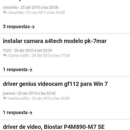
sheshilia
-
23 abr 2010 a las 20:06
sheshilia
-
27 sep 2011 a las 02:43
3 respuestas
instalar camara a4tech modelo pk-7mar
TICO
-
28 abr 2010 a las 23:34
Carlos-vialfa
-
29 abr 2010 a las 17:28
1 respuesta
driver genius videocam gf112 para Win 7
joansal
-
22 abr 2010 a las 22:45
Carlos-vialfa
-
23 abr 2010 a las 00:00
1 respuesta
driver de video, Biostar P4M890-M7 SE