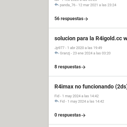
panda_76
-
12 mar 2021 a las 23:24
56 respuestas
solucion para la R4igold.cc 
Jp977
-
1 abr 2020 a las 19:49
Granzj
-
23 ene 2024 a las 03:20
8 respuestas
R4imax no funcionando (2ds
Fid
-
1 may 2024 a las 14:42
Fid
-
1 may 2024 a las 14:42
0 respuestas