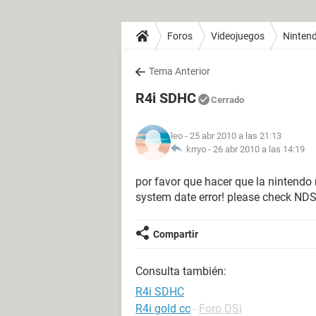
Foros
Videojuegos
Nintend
Tema Anterior
R4i SDHC
Cerrado
leo
- 25 abr 2010 a las 21:13
krryo -
26 abr 2010 a las 14:19
por favor que hacer que la nintendo n
system date error! please check ND
Compartir
Consulta también:
R4i SDHC
R4i gold cc
-
Foro DSi