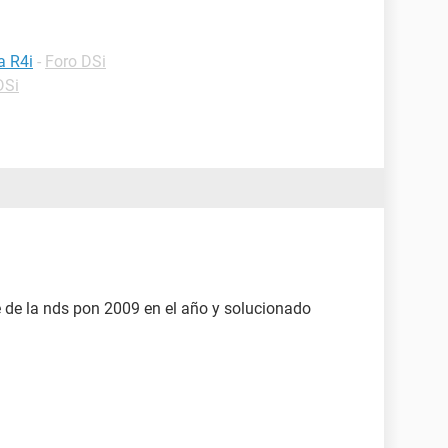
a R4i
-
Foro DSi
DSi
e de la nds pon 2009 en el año y solucionado