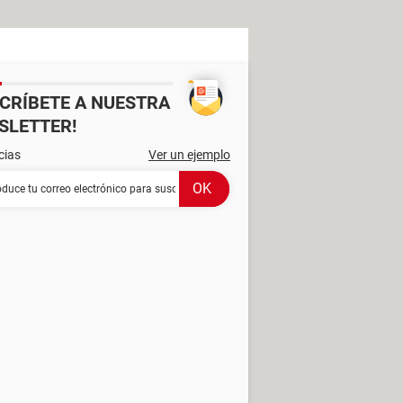
SCRÍBETE A NUESTRA
SLETTER!
cias
Ver un ejemplo