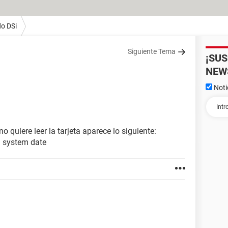
o DSi
Siguiente Tema
¡SU
NEW
Noti
o quiere leer la tarjeta aparece lo siguiente:
S system date