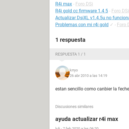
R4i max
-
Foro DSi
R4i gold cc firmware 1.4 5
-
Foro DSi
Actualizar DsiXL v1.4.5u no funcion
Problemas con mi r4i gold
✓
-
Foro 
1 respuesta
RESPUESTA 1 / 1
krryo
26 abr 2010 a las 14:19
estan sencillo como canbier la fech
Discusiones similares
ayuda actualizar r4i max
luli
-
7 feb 2020 a las 06:20