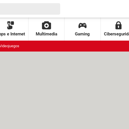
ps e Internet
Multimedia
Gaming
Cibersegurid
Videojuegos