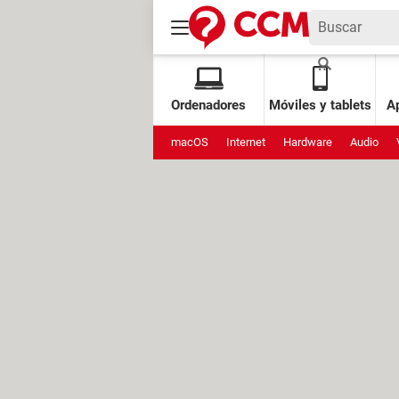
Ordenadores
Móviles y tablets
Ap
macOS
Internet
Hardware
Audio