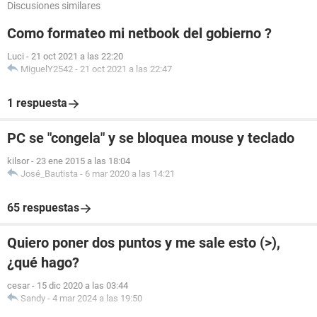
Discusiones similares
Como formateo mi netbook del gobierno ?
Luci
-
21 oct 2021 a las 22:20
MiguelY2542
-
21 oct 2021 a las 22:47
1 respuesta
PC se "congela" y se bloquea mouse y teclado
kilsor
-
23 ene 2015 a las 18:04
José_Bautista
-
6 mar 2020 a las 14:21
65 respuestas
Quiero poner dos puntos y me sale esto (>),
¿qué hago?
cesar
-
15 dic 2020 a las 03:44
Sandy
-
4 mar 2024 a las 19:50