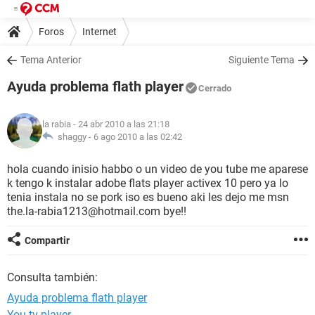
Foros
Internet
Tema Anterior
Siguiente Tema
Ayuda problema flath player
Cerrado
la rabia
- 24 abr 2010 a las 21:18
shaggy -
6 ago 2010 a las 02:42
hola cuando inisio habbo o un video de you tube me aparese
k tengo k instalar adobe flats player activex 10 pero ya lo
tenia instala no se pork iso es bueno aki les dejo me msn
the.la-rabia1213@hotmail.com bye!!
Compartir
Consulta también:
Ayuda problema flath player
You tv player