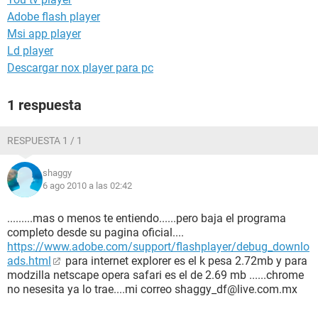
Adobe flash player
Msi app player
Ld player
Descargar nox player para pc
1 respuesta
RESPUESTA 1 / 1
shaggy
6 ago 2010 a las 02:42
.........mas o menos te entiendo......pero baja el programa
completo desde su pagina oficial....
https://www.adobe.com/support/flashplayer/debug_downlo
ads.html
para internet explorer es el k pesa 2.72mb y para
modzilla netscape opera safari es el de 2.69 mb ......chrome
no nesesita ya lo trae....mi correo shaggy_df@live.com.mx