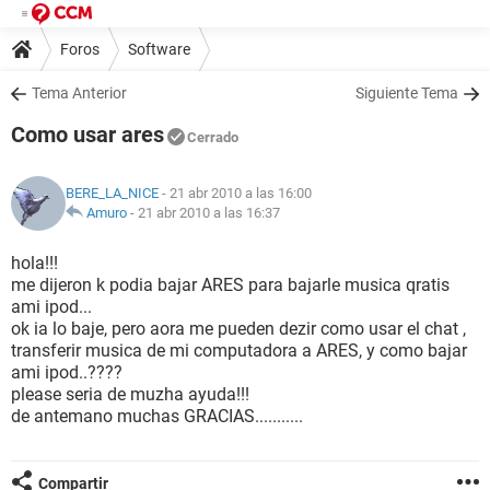
Foros
Software
Tema Anterior
Siguiente Tema
Como usar ares
Cerrado
BERE_LA_NICE
- 21 abr 2010 a las 16:00
Amuro
-
21 abr 2010 a las 16:37
hola!!!
me dijeron k podia bajar ARES para bajarle musica qratis
ami ipod...
ok ia lo baje, pero aora me pueden dezir como usar el chat ,
transferir musica de mi computadora a ARES, y como bajar
ami ipod..????
please seria de muzha ayuda!!!
de antemano muchas GRACIAS...........
Compartir