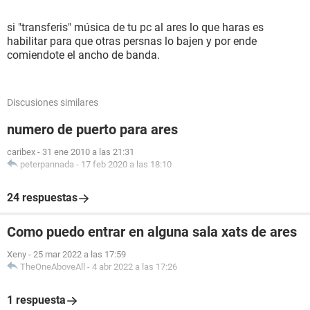
si "transferis" música de tu pc al ares lo que haras es
habilitar para que otras persnas lo bajen y por ende
comiendote el ancho de banda.
Discusiones similares
numero de puerto para ares
caribex
-
31 ene 2010 a las 21:31
peterpannada
-
17 feb 2020 a las 18:10
24 respuestas
Como puedo entrar en alguna sala xats de ares
Xeny
-
25 mar 2022 a las 17:59
TheOneAboveAll
-
4 abr 2022 a las 17:26
1 respuesta