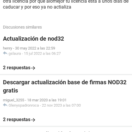
otra licencia por que alomejor tu licencia esta a unos dias de
caducar y por eso ya no actializa
Discusiones similares
Actualización de nod32
henry
-
30 may 2022 a las 22:59
gslaura
-
15 jul 2022 a las 06:27
2 respuestas
Descargar actualización base de firmas NOD32
gratis
miguel_3255
-
18 mar 2020 a las 19:01
Glenyspadronroca
-
22 nov 2023 a las 07:00
2 respuestas