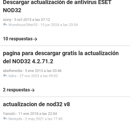
Descargar actualización de antivirus ESET
NOD32
izony
-
5 oct 2015 a las 07:12
WondrousOtter33
-
15 jun 2024 a las 23:54
10 respuestas
pagina para descargar gratis la actualización
del NOD32 4.2.71.2
abelheredia
-
5 ene 2013 a las 03:46
taike
-
27 nov 2023 a las 09:02
2 respuestas
actualizacion de nod32 v8
Yaroski
-
11 ene 2018 a las 22:04
Nereyda
-
2 may 2021 a las 17:49