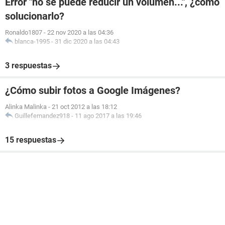
Error "no se puede reducir un volumen...", ¿cómo
solucionarlo?
Ronaldo1807
-
22 nov 2020 a las 04:36
blanca-1995
-
31 dic 2020 a las 04:43
3 respuestas
¿Cómo subir fotos a Google Imágenes?
Alinka Malinka
-
21 oct 2012 a las 18:12
Guillefernandez918
-
11 ago 2017 a las 19:46
15 respuestas