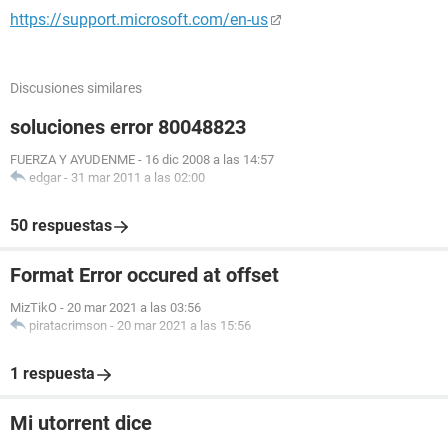
https://support.microsoft.com/en-us
Discusiones similares
soluciones error 80048823
FUERZA Y AYUDENME
-
16 dic 2008 a las 14:57
edgar
-
31 mar 2011 a las 02:00
50 respuestas
Format Error occured at offset
MizTikO
-
20 mar 2021 a las 03:56
piratacrimson
-
20 mar 2021 a las 15:56
1 respuesta
Mi utorrent dice