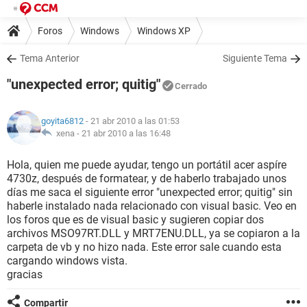
Foros
Windows
Windows XP
Tema Anterior
Siguiente Tema
"unexpected error; quitig"
Cerrado
goyita6812
- 21 abr 2010 a las 01:53
xena -
21 abr 2010 a las 16:48
Hola, quien me puede ayudar, tengo un portátil acer aspíre
4730z, después de formatear, y de haberlo trabajado unos
días me saca el siguiente error "unexpected error; quitig" sin
haberle instalado nada relacionado con visual basic. Veo en
los foros que es de visual basic y sugieren copiar dos
archivos MSO97RT.DLL y MRT7ENU.DLL, ya se copiaron a la
carpeta de vb y no hizo nada. Este error sale cuando esta
cargando windows vista.
gracias
Compartir