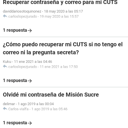
Recuperar contraseña y correo para mi CUTS
daviddariosotoquinonez
-
18 may 2020 a las 05:17
carloslopezjurado
-
19 may 2020 a las 15:57
1 respuesta
¿Cómo puedo recuperar mi CUTS si no tengo el
correo ni la pregunta secreta?
Kuku
-
11 ene 2021 a las 04:46
carloslopezjurado
-
11 ene 2021 a las 17:50
1 respuesta
Olvidé mi contraseña de Misión Sucre
delimar
-
1 ago 2019 a las 00:04
Carlos-vialfa
-
1 ago 2019 a las 05:46
1 respuesta