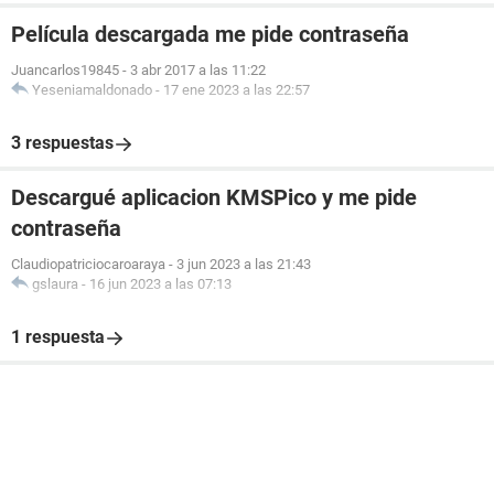
Película descargada me pide contraseña
Juancarlos19845
-
3 abr 2017 a las 11:22
Yeseniamaldonado
-
17 ene 2023 a las 22:57
3 respuestas
Descargué aplicacion KMSPico y me pide
contraseña
Claudiopatriciocaroaraya
-
3 jun 2023 a las 21:43
gslaura
-
16 jun 2023 a las 07:13
1 respuesta