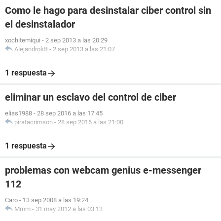
Como le hago para desinstalar ciber control sin
el desinstalador
xochitemiqui
-
2 sep 2013 a las 20:29
Alejandroktt
-
2 sep 2013 a las 21:07
1 respuesta
eliminar un esclavo del control de ciber
elias1988
-
28 sep 2016 a las 17:45
piratacrimson
-
28 sep 2016 a las 21:00
1 respuesta
problemas con webcam genius e-messenger
112
Caro
-
13 sep 2008 a las 19:24
Mmm
-
31 may 2012 a las 03:13