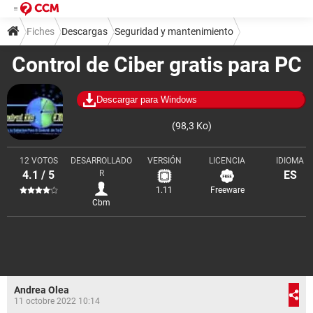
Fiches
Descargas
Seguridad y mantenimiento
Control de Ciber gratis para PC
Monitorización y diagnóstico
Descargar para Windows
(98,3 Ko)
12 VOTOS
DESARROLLADO
VERSIÓN
LICENCIA
IDIOMA
4.1 / 5
R
ES
1.11
Freeware
Cbm
Andrea Olea
11 octobre 2022 10:14