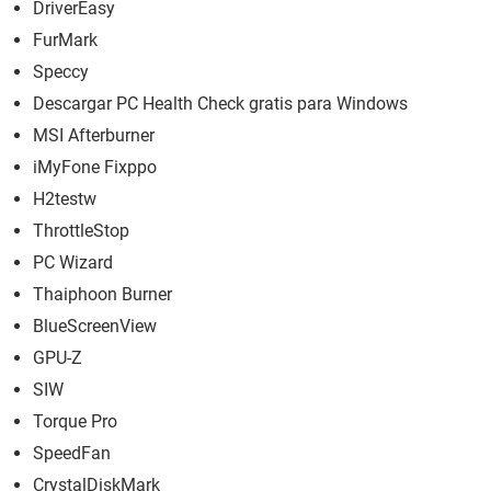
DriverEasy
FurMark
Speccy
Descargar PC Health Check gratis para Windows
MSI Afterburner
iMyFone Fixppo
H2testw
ThrottleStop
PC Wizard
Thaiphoon Burner
BlueScreenView
GPU-Z
SIW
Torque Pro
SpeedFan
CrystalDiskMark