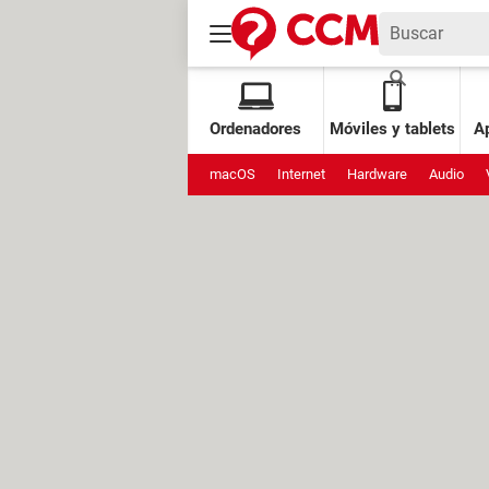
Ordenadores
Móviles y tablets
Ap
macOS
Internet
Hardware
Audio