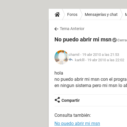
Foros
Mensajerías y chat
Tema Anterior
No puedo abrir mi msn
Cerra
chamil
- 19 abr 2010 a las 21:53
karklll -
19 abr 2010 a las 22:02
hola
no puedo abrir mi msn con el prog
en ningun sistema pero mi msn lo ab
Compartir
Consulta también:
No puedo abrir mi msn