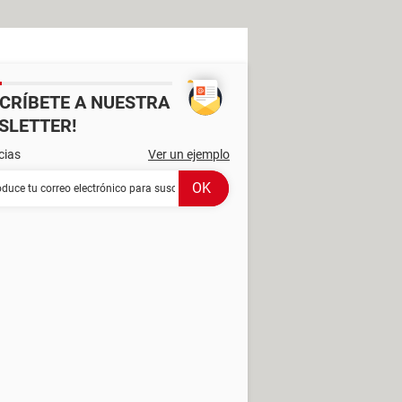
SCRÍBETE A NUESTRA
SLETTER!
cias
Ver un ejemplo