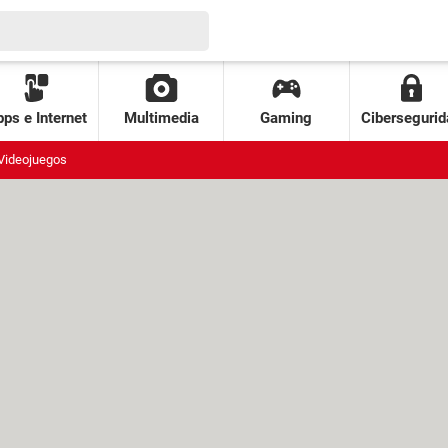
ps e Internet
Multimedia
Gaming
Cibersegurid
Videojuegos