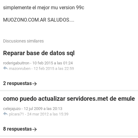
simplemente el mejor mu version 99c
MUOZONO.COM.AR SALUDOS....
Discusiones similares
Reparar base de datos sql
roderigabuitron
-
10 feb 2015 a las 01:24
mazonruben
-
12 feb 2015 a las 22:59
2 respuestas
como puedo actualizar servidores.met de emule
celejajuzo
-
12 jul 2009 a las 20:13
pícara71
-
24 mar 2012 a las 15:39
8 respuestas