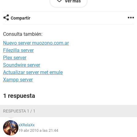
Ver más
ESTE MU ESTA MUY BUENO TE ESPERAMOS ENTRA Y
REGISTRATE TE ESPERAMOS
Compartir
ATTE:xXRelaXx
Consulta también:
cuenta JORGYTOO
Nuevo server muozono.com.ar
Filezilla server
SET. GREAT DRAGON
Plex server
Soundwire server
Actualizar server met emule
Xampp server
1 respuesta
RESPUESTA 1 / 1
xXRelaXx
19 abr 2010 a las 21:44