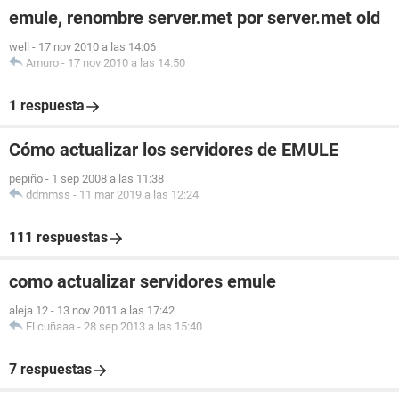
emule, renombre server.met por server.met old
well
-
17 nov 2010 a las 14:06
Amuro
-
17 nov 2010 a las 14:50
1 respuesta
Cómo actualizar los servidores de EMULE
pepiño
-
1 sep 2008 a las 11:38
ddmmss
-
11 mar 2019 a las 12:24
111 respuestas
como actualizar servidores emule
aleja 12
-
13 nov 2011 a las 17:42
El cuñaaa
-
28 sep 2013 a las 15:40
7 respuestas