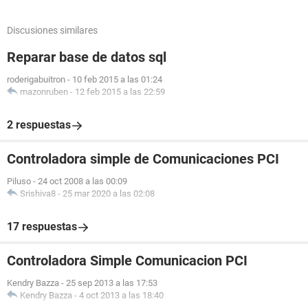
Discusiones similares
Reparar base de datos sql
roderigabuitron
-
10 feb 2015 a las 01:24
mazonruben
-
12 feb 2015 a las 22:59
2 respuestas
Controladora simple de Comunicaciones PCI
Piluso
-
24 oct 2008 a las 00:09
Srishiva8
-
25 mar 2020 a las 02:08
17 respuestas
Controladora Simple Comunicacion PCI
Kendry Bazza
-
25 sep 2013 a las 17:53
Kendry Bazza
-
4 oct 2013 a las 18:40