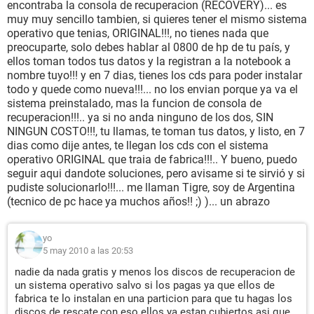
encontraba la consola de recuperacion (RECOVERY)... es
muy muy sencillo tambien, si quieres tener el mismo sistema
operativo que tenias, ORIGINAL!!!, no tienes nada que
preocuparte, solo debes hablar al 0800 de hp de tu país, y
ellos toman todos tus datos y la registran a la notebook a
nombre tuyo!!! y en 7 dias, tienes los cds para poder instalar
todo y quede como nueva!!!... no los envian porque ya va el
sistema preinstalado, mas la funcion de consola de
recuperacion!!!.. ya si no anda ninguno de los dos, SIN
NINGUN COSTO!!!, tu llamas, te toman tus datos, y listo, en 7
dias como dije antes, te llegan los cds con el sistema
operativo ORIGINAL que traia de fabrica!!!.. Y bueno, puedo
seguir aqui dandote soluciones, pero avisame si te sirvió y si
pudiste solucionarlo!!!... me llaman Tigre, soy de Argentina
(tecnico de pc hace ya muchos años!! ;) )... un abrazo
yo
5 may 2010 a las 20:53
nadie da nada gratis y menos los discos de recuperacion de
un sistema operativo salvo si los pagas ya que ellos de
fabrica te lo instalan en una particion para que tu hagas los
discos de rescate,con eso ellos ya estan cubiertos asi que