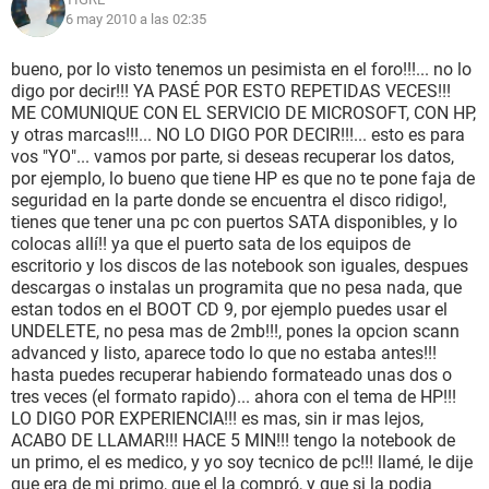
6 may 2010 a las 02:35
bueno, por lo visto tenemos un pesimista en el foro!!!... no lo
digo por decir!!! YA PASÉ POR ESTO REPETIDAS VECES!!!
ME COMUNIQUE CON EL SERVICIO DE MICROSOFT, CON HP,
y otras marcas!!!... NO LO DIGO POR DECIR!!!... esto es para
vos "YO"... vamos por parte, si deseas recuperar los datos,
por ejemplo, lo bueno que tiene HP es que no te pone faja de
seguridad en la parte donde se encuentra el disco ridigo!,
tienes que tener una pc con puertos SATA disponibles, y lo
colocas allí!! ya que el puerto sata de los equipos de
escritorio y los discos de las notebook son iguales, despues
descargas o instalas un programita que no pesa nada, que
estan todos en el BOOT CD 9, por ejemplo puedes usar el
UNDELETE, no pesa mas de 2mb!!!, pones la opcion scann
advanced y listo, aparece todo lo que no estaba antes!!!
hasta puedes recuperar habiendo formateado unas dos o
tres veces (el formato rapido)... ahora con el tema de HP!!!
LO DIGO POR EXPERIENCIA!!! es mas, sin ir mas lejos,
ACABO DE LLAMAR!!! HACE 5 MIN!!! tengo la notebook de
un primo, el es medico, y yo soy tecnico de pc!!! llamé, le dije
que era de mi primo, que el la compró, y que si la podia