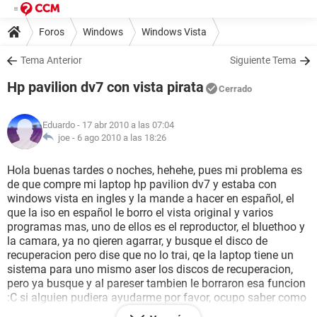
Foros
Windows
Windows Vista
Tema Anterior
Siguiente Tema
Hp pavilion dv7 con vista pirata
Cerrado
Eduardo
- 17 abr 2010 a las 07:04
joe -
6 ago 2010 a las 18:26
Hola buenas tardes o noches, hehehe, pues mi problema es
de que compre mi laptop hp pavilion dv7 y estaba con
windows vista en ingles y la mande a hacer en español, el
que la iso en español le borro el vista original y varios
programas mas, uno de ellos es el reproductor, el bluethoo y
la camara, ya no qieren agarrar, y busque el disco de
recuperacion pero dise que no lo trai, qe la laptop tiene un
sistema para uno mismo aser los discos de recuperacion,
pero ya busque y al pareser tambien le borraron esa funcion
:C si alguien pudiera ayudarme por favor, ocupo saber como
le puedo hacer para que mi vista se original y que tenga los