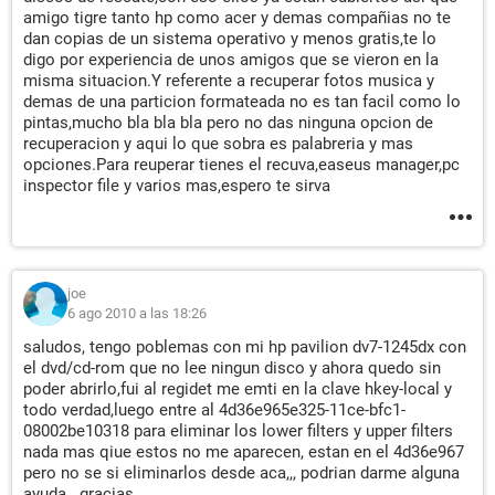
amigo tigre tanto hp como acer y demas compañias no te
dan copias de un sistema operativo y menos gratis,te lo
digo por experiencia de unos amigos que se vieron en la
misma situacion.Y referente a recuperar fotos musica y
demas de una particion formateada no es tan facil como lo
pintas,mucho bla bla bla pero no das ninguna opcion de
recuperacion y aqui lo que sobra es palabreria y mas
opciones.Para reuperar tienes el recuva,easeus manager,pc
inspector file y varios mas,espero te sirva
joe
6 ago 2010 a las 18:26
saludos, tengo poblemas con mi hp pavilion dv7-1245dx con
el dvd/cd-rom que no lee ningun disco y ahora quedo sin
poder abrirlo,fui al regidet me emti en la clave hkey-local y
todo verdad,luego entre al 4d36e965e325-11ce-bfc1-
08002be10318 para eliminar los lower filters y upper filters
nada mas qiue estos no me aparecen, estan en el 4d36e967
pero no se si eliminarlos desde aca,,, podrian darme alguna
ayuda.. gracias