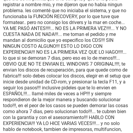
registrar a nombre mio, y me dijeron que no habia ningun
problema. les comenté que no iniciaba el sistema, y que no
funcionaba la FUNCIÓN RECOVERY, por lo que tuve que
formatear.. pero no consigo los drivers y la mar en coche...
YA ME PASÓ ANTES!!!!... NO ES LA PRIMERA VEZ!!!!... Y NO
CUESTA NADA DE NADA!!!... me toman el pedido y me
mandan al domicilio que yo especifico los CDS!!! SIN
NINGUN COSTO ALGUNO!!! ESTO LO DIGO CON
EXPERIENCIA!!! NO ES LA PRIMERA VEZ QUE LO HAGO!!!!...
lo que si se demoran 7 dias, pero eso es lo de menos!!!...
OBVIO QUE NO TE ENVIAN EL WINDOWS 7 ORIGINAL!!!!, te
envian los discos de recuperación, para que quede como de
fabrica!!! solo debes colocar los discos, elegir en el setup que
inicie desde unidad de CD-rom, y presionar la tecla F11, y a
seguir los pasos!!! inclusive pideles que te lo envien en
ESPAÑOL!!!... llamé miles de veces a HP!!! y siempre
respondieron de la mejor manera y buscando solucionar
todo!!!, en el peor de los casos se pueden demorar las cosas
como ahora 7 dias, pero solucionan todo!!!... te cubren bien
con la garantia y con el asesoramiento!!! HABLO CON
EXPERIENCIA!!! YA LO HICE VARIAS VECES!!!... y no solo
hablo de notebook, tambien de impresoras, multifuncion,