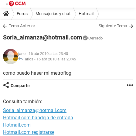
Foros
Mensajerías y chat
Hotmail
Tema Anterior
Siguiente Tema
Soria_almanza@hotmail.com
Cerrado
jano
- 16 abr 2010 a las 23:40
arios -
16 abr 2010 a las 23:45
como puedo haser mi metroflog
Compartir
Consulta también:
Soria_almanza@hotmail.com
Hotmail.com bandeja de entrada
Hotmail.com
Hotmail.com registrarse