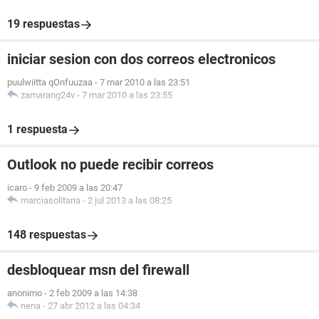
19 respuestas
iniciar sesion con dos correos electronicos
puulwiitta qOnfuuzaa
-
7 mar 2010 a las 23:51
zamarang24v
-
7 mar 2010 a las 23:55
1 respuesta
Outlook no puede recibir correos
icaro
-
9 feb 2009 a las 20:47
marciasolitaria
-
2 jul 2013 a las 08:25
148 respuestas
desbloquear msn del firewall
anonimo
-
2 feb 2009 a las 14:38
nena
-
27 abr 2012 a las 04:34