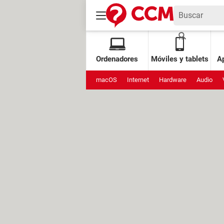
Ordenadores
Móviles y tablets
Ap
macOS
Internet
Hardware
Audio