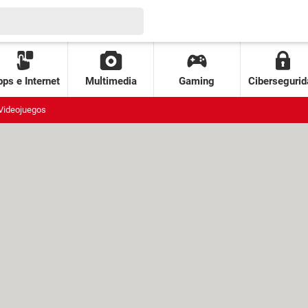
ps e Internet
Multimedia
Gaming
Cibersegurid
Videojuegos