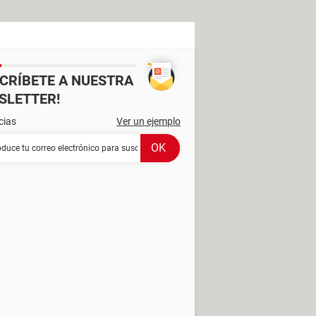
SCRÍBETE A NUESTRA
SLETTER!
cias
Ver un ejemplo