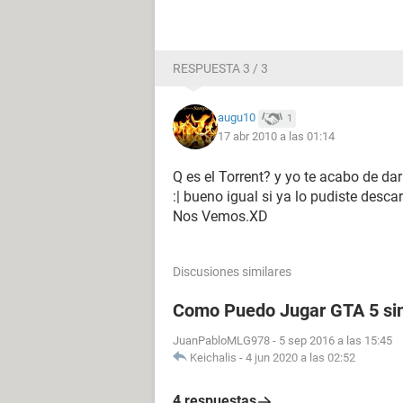
RESPUESTA 3 / 3
augu10
1
17 abr 2010 a las 01:14
Q es el Torrent? y yo te acabo de da
:| bueno igual si ya lo pudiste descar
Nos Vemos.XD
Discusiones similares
Como Puedo Jugar GTA 5 sin
JuanPabloMLG978
-
5 sep 2016 a las 15:45
Keichalis
-
4 jun 2020 a las 02:52
4 respuestas