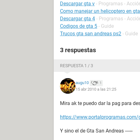
Descargar gta v
- Programas - Acció
Como manejar un helicoptero en gta
Descargar gta 4
- Programas - Acció
Codigos de gta 5
- Guide
Trucos gta san andreas ps2
- Guide
3 respuestas
RESPUESTA 1 / 3
augu10
1
15 abr 2010 a las 21:25
Mira ak te puedo dar la pag para desc
https://www.portalprogramas.com/g
Y sino el de Gta San Andreas ------