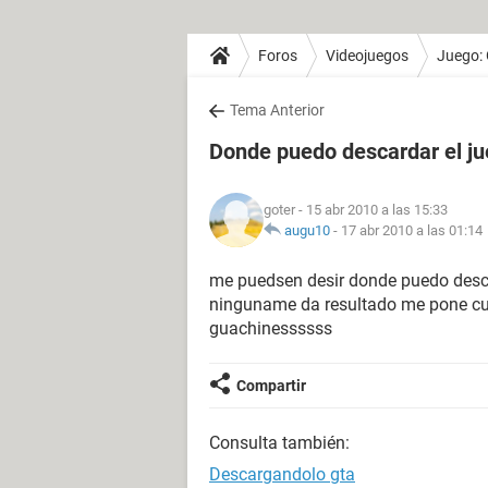
Foros
Videojuegos
Juego:
Tema Anterior
Donde puedo descardar el ju
goter
- 15 abr 2010 a las 15:33
augu10
-
17 abr 2010 a las 01:14
me puedsen desir donde puedo desca
ninguname da resultado me pone cua
guachinessssss
Compartir
Consulta también:
Descargandolo gta