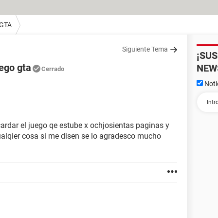
 GTA
Siguiente Tema
¡SU
ego gta
NEW
Cerrado
Noti
rdar el juego qe estube x ochjosientas paginas y
lqier cosa si me disen se lo agradesco mucho