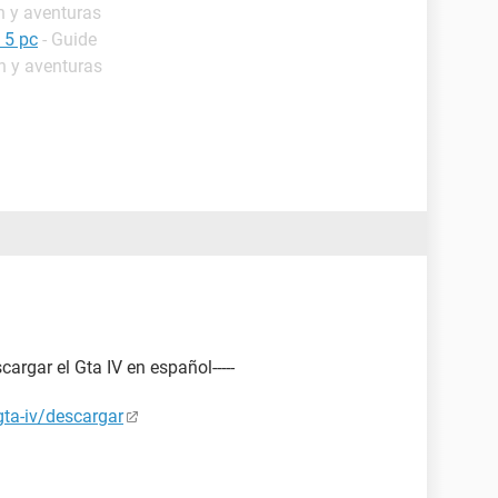
n y aventuras
 5 pc
- Guide
n y aventuras
argar el Gta IV en español-----
ta-iv/descargar