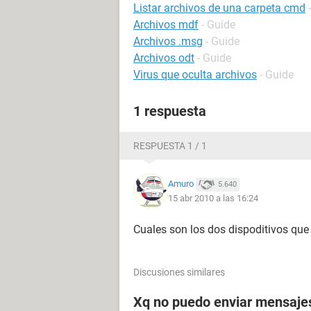
Listar archivos de una carpeta cmd
Archivos mdf
- Guide
Archivos .msg
- Guide
Archivos odt
- Guide
Virus que oculta archivos
- Guide
1 respuesta
RESPUESTA 1 / 1
Amuro
5.640
15 abr 2010 a las 16:24
Cuales son los dos dispoditivos qu
Discusiones similares
Xq no puedo enviar mensajes 