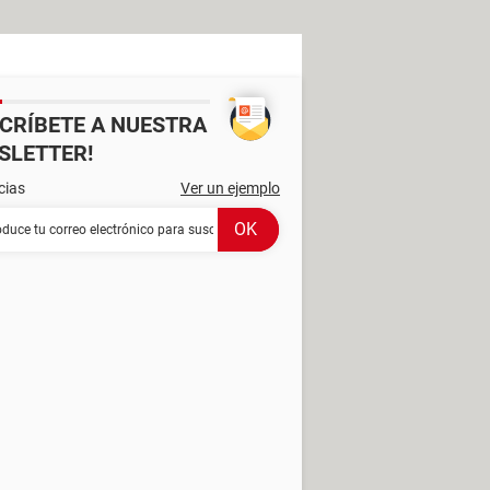
SCRÍBETE A NUESTRA
SLETTER!
cias
Ver un ejemplo