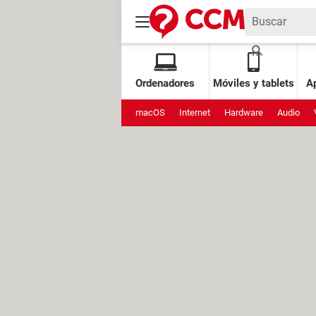
Ordenadores
Móviles y tablets
Ap
macOS
Internet
Hardware
Audio